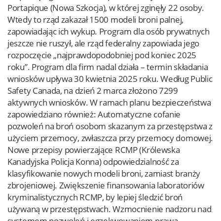
Portapique (Nowa Szkocja), w której zginęły 22 osoby.
Wtedy to rząd zakazał 1500 modeli broni palnej,
zapowiadając ich wykup. Program dla osób prywatnych
jeszcze nie ruszył, ale rząd federalny zapowiada jego
rozpoczęcie „najprawdopodobniej pod koniec 2025
roku”. Program dla firm nadal działa – termin składania
wniosków upływa 30 kwietnia 2025 roku. Według Public
Safety Canada, na dzień 2 marca złożono 7299
aktywnych wniosków. W ramach planu bezpieczeństwa
zapowiedziano również: Automatyczne cofanie
pozwoleń na broń osobom skazanym za przestępstwa z
użyciem przemocy, zwłaszcza przy przemocy domowej.
Nowe przepisy powierzające RCMP (Królewska
Kanadyjska Policja Konna) odpowiedzialność za
klasyfikowanie nowych modeli broni, zamiast branży
zbrojeniowej. Zwiększenie finansowania laboratoriów
kryminalistycznych RCMP, by lepiej śledzić broń
używaną w przestępstwach. Wzmocnienie nadzoru nad
systemem pozwoleń i egzekwowaniem prawa