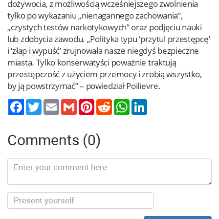
dożywocia, z możliwością wcześniejszego zwolnienia
tylko po wykazaniu „nienagannego zachowania”,
„czystych testów narkotykowych” oraz podjęciu nauki
lub zdobycia zawodu. „Polityka typu ‘przytul przestępcę’
i ‘złap i wypuść’ zrujnowała nasze niegdyś bezpieczne
miasta. Tylko konserwatyści poważnie traktują
przestępczość z użyciem przemocy i zrobią wszystko,
by ją powstrzymać” – powiedział Poilievre.
Twitter
Email
Gmail
Pinterest
Reddit
WhatsApp
LinkedIn
Comments (0)