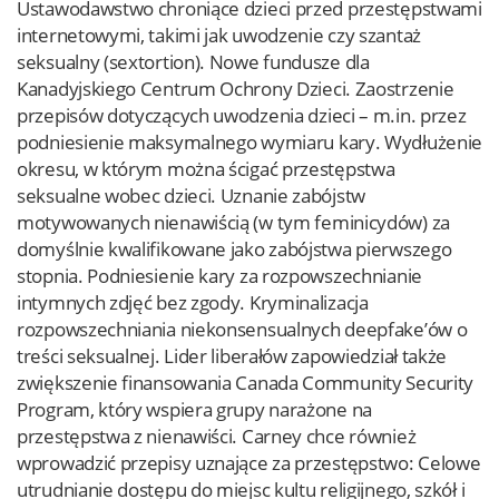
Ustawodawstwo chroniące dzieci przed przestępstwami
internetowymi, takimi jak uwodzenie czy szantaż
seksualny (sextortion). Nowe fundusze dla
Kanadyjskiego Centrum Ochrony Dzieci. Zaostrzenie
przepisów dotyczących uwodzenia dzieci – m.in. przez
podniesienie maksymalnego wymiaru kary. Wydłużenie
okresu, w którym można ścigać przestępstwa
seksualne wobec dzieci. Uznanie zabójstw
motywowanych nienawiścią (w tym feminicydów) za
domyślnie kwalifikowane jako zabójstwa pierwszego
stopnia. Podniesienie kary za rozpowszechnianie
intymnych zdjęć bez zgody. Kryminalizacja
rozpowszechniania niekonsensualnych deepfake’ów o
treści seksualnej. Lider liberałów zapowiedział także
zwiększenie finansowania Canada Community Security
Program, który wspiera grupy narażone na
przestępstwa z nienawiści. Carney chce również
wprowadzić przepisy uznające za przestępstwo: Celowe
utrudnianie dostępu do miejsc kultu religijnego, szkół i