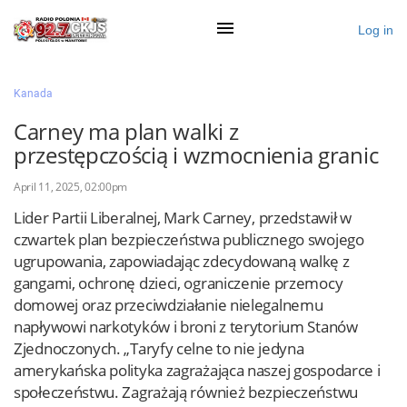
Log in
×
Kanada
Carney ma plan walki z
przestępczością i wzmocnienia granic
Ogłoś się
April 11, 2025, 02:00pm
Działy
Lider Partii Liberalnej, Mark Carney, przedstawił w
Zaloguj przez Clascal
czwartek plan bezpieczeństwa publicznego swojego
ugrupowania, zapowiadając zdecydowaną walkę z
gangami, ochronę dzieci, ograniczenie przemocy
×
domowej oraz przeciwdziałanie nielegalnemu
napływowi narkotyków i broni z terytorium Stanów
Zjednoczonych. „Taryfy celne to nie jedyna
amerykańska polityka zagrażająca naszej gospodarce i
społeczeństwu. Zagrażają również bezpieczeństwu