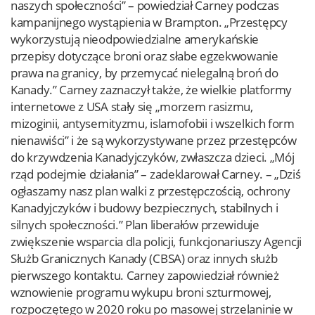
naszych społeczności” – powiedział Carney podczas
kampanijnego wystąpienia w Brampton. „Przestępcy
wykorzystują nieodpowiedzialne amerykańskie
przepisy dotyczące broni oraz słabe egzekwowanie
prawa na granicy, by przemycać nielegalną broń do
Kanady.” Carney zaznaczył także, że wielkie platformy
internetowe z USA stały się „morzem rasizmu,
mizoginii, antysemityzmu, islamofobii i wszelkich form
nienawiści” i że są wykorzystywane przez przestępców
do krzywdzenia Kanadyjczyków, zwłaszcza dzieci. „Mój
rząd podejmie działania” – zadeklarował Carney. – „Dziś
ogłaszamy nasz plan walki z przestępczością, ochrony
Kanadyjczyków i budowy bezpiecznych, stabilnych i
silnych społeczności.” Plan liberałów przewiduje
zwiększenie wsparcia dla policji, funkcjonariuszy Agencji
Służb Granicznych Kanady (CBSA) oraz innych służb
pierwszego kontaktu. Carney zapowiedział również
wznowienie programu wykupu broni szturmowej,
rozpoczętego w 2020 roku po masowej strzelaninie w