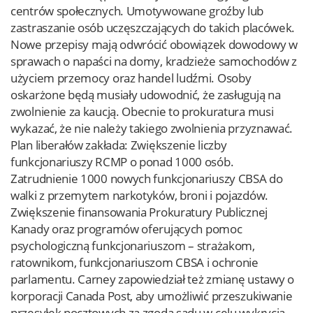
centrów społecznych. Umotywowane groźby lub
zastraszanie osób uczęszczających do takich placówek.
Nowe przepisy mają odwrócić obowiązek dowodowy w
sprawach o napaści na domy, kradzieże samochodów z
użyciem przemocy oraz handel ludźmi. Osoby
oskarżone będą musiały udowodnić, że zasługują na
zwolnienie za kaucją. Obecnie to prokuratura musi
wykazać, że nie należy takiego zwolnienia przyznawać.
Plan liberałów zakłada: Zwiększenie liczby
funkcjonariuszy RCMP o ponad 1000 osób.
Zatrudnienie 1000 nowych funkcjonariuszy CBSA do
walki z przemytem narkotyków, broni i pojazdów.
Zwiększenie finansowania Prokuratury Publicznej
Kanady oraz programów oferujących pomoc
psychologiczną funkcjonariuszom – strażakom,
ratownikom, funkcjonariuszom CBSA i ochronie
parlamentu. Carney zapowiedział też zmianę ustawy o
korporacji Canada Post, aby umożliwić przeszukiwanie
przesyłek pocztowych za zgodą sądu w celu wykrycia