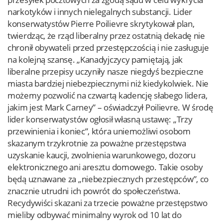
narkotyków i innych nielegalnych substancji. Lider
konserwatystów Pierre Poilievre skrytykował plan,
twierdząc, że rząd liberalny przez ostatnią dekadę nie
chronił obywateli przed przestępczością i nie zasługuje
na kolejną szansę. „Kanadyjczycy pamiętają, jak
liberalne przepisy uczyniły nasze niegdyś bezpieczne
miasta bardziej niebezpiecznymi niż kiedykolwiek. Nie
możemy pozwolić na czwartą kadencję słabego lidera,
jakim jest Mark Carney” – oświadczył Poilievre. W środę
lider konserwatystów ogłosił własną ustawę: „Trzy
przewinienia i koniec”, która uniemożliwi osobom
skazanym trzykrotnie za poważne przestępstwa
uzyskanie kaucji, zwolnienia warunkowego, dozoru
elektronicznego ani aresztu domowego. Takie osoby
będą uznawane za „niebezpiecznych przestępców”, co
znacznie utrudni ich powrót do społeczeństwa.
Recydywiści skazani za trzecie poważne przestępstwo
mieliby odbywać minimalny wyrok od 10 lat do