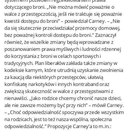
dotyczącego broni. „Nie można mówić poważnie o
walce z przestępczością, jeśli nie traktuje się poważnie
kwestii dostępu do broni” – powiedział Carney. – „Nie
da się skutecznie przeciwdziałać przemocy domowej,
bez poważnej kontroli dostępu do broni.” Zaznaczył
również, że wszelkie zmiany będą wprowadzane z
poszanowaniem prawa myśliwych i ludności rdzennej
do korzystania z broni w celach sportowych i
tradycyjnych. Plan liberałów zakłada także zmiany w
kodeksie karnym, które utrudnią uzyskanie zwolnienia
za kaucją dla niektórych przestępców, ułatwią
konfiskatę narkotyków i innych kontraband oraz
zwiększą skuteczność w walce z przestępstwami z
nienawiści. „Jako rodzice chcemy chronić nasze dzieci,
ale nie zawsze możemy być przy nich” – mówił Carney.
– „Choć odpowiedzialność spoczywa przede wszystkim
na rodzicach, jest to też nasza wspólna, społeczna
odpowiedzialność.” Propozycje Carney’a to m.in.: