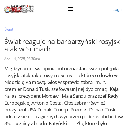
Log in
×
Świat
Świat reaguje na barbarzyński rosyjski
atak w Sumach
Ogłoś się
April 14, 2025, 08:30am
Działy
Międzynarodowa opinia publiczna stanowczo potępiła
Zaloguj przez Clascal
rosyjski atak rakietowy na Sumy, do którego doszło w
Niedzielę Palmową. Głos w sprawie zabrali m.in.
premier Donald Tusk, szefowa unijnej dyplomacji Kaja
×
Kallas, prezydent Mołdawii Maia Sandu oraz szef Rady
Europejskiej Antonio Costa. Głos zabrał również
prezydent USA Donald Trump. Premier Donald Tusk
odniósł się do tragicznych wydarzeń podczas obchodów
85. rocznicy Zbrodni Katyńskiej: – Zło, które było