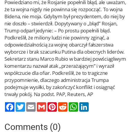
Powiedziano mi, że Rosjanie popełnili błąd, ale uważam,
że ta wojna nigdy nie powinna się rozpocząć. To wojna
Bidena, nie moja. Gdybym był prezydentem, do niej by
nie doszło – stwierdził. Dopytywany o „błąd” Rosjan,
Trump odparł jedynie: – Po prostu popełnili błąd.
Podkreślił, że miliony ludzi nie powinny zginąć, a
odpowiedzialnością za wojnę obarczył fałszerstwa
wyborcze i brak szacunku Putina dla obecnych liderów.
Sekretarz stanu Marco Rubio w bardziej powściągliwym
komentarzu nazwał atak „przerażającym” i wyraził
współczucie dla ofiar. Podkreślił, że to tragiczne
przypomnienie, dlaczego administracja Trumpa
podejmuje wysiłki, by zakończyć konflikt i osiągnąć
trwały pokój. Na podst. PAP, Reuters, AP
Twitter
Email
Gmail
Pinterest
Reddit
WhatsApp
LinkedIn
Comments (0)