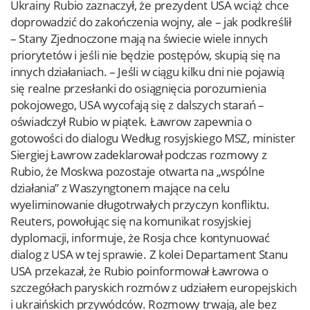
Ukrainy Rubio zaznaczył, że prezydent USA wciąż chce
doprowadzić do zakończenia wojny, ale – jak podkreślił
– Stany Zjednoczone mają na świecie wiele innych
priorytetów i jeśli nie będzie postępów, skupią się na
innych działaniach. – Jeśli w ciągu kilku dni nie pojawią
się realne przesłanki do osiągnięcia porozumienia
pokojowego, USA wycofają się z dalszych starań –
oświadczył Rubio w piątek. Ławrow zapewnia o
gotowości do dialogu Według rosyjskiego MSZ, minister
Siergiej Ławrow zadeklarował podczas rozmowy z
Rubio, że Moskwa pozostaje otwarta na „wspólne
działania” z Waszyngtonem mające na celu
wyeliminowanie długotrwałych przyczyn konfliktu.
Reuters, powołując się na komunikat rosyjskiej
dyplomacji, informuje, że Rosja chce kontynuować
dialog z USA w tej sprawie. Z kolei Departament Stanu
USA przekazał, że Rubio poinformował Ławrowa o
szczegółach paryskich rozmów z udziałem europejskich
i ukraińskich przywódców. Rozmowy trwają, ale bez