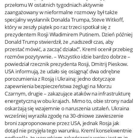
przełomu W ostatnich tygodniach aktywnie
zaangażowany w nieformalne rozmowy był także
specjalny wysłannik Donalda Trumpa, Steve Witkoff,
który w zeszły piątek po raz trzeci spotkał się z
prezydentem Rosji Władimirem Putinem. Dzień później
Donald Trump stwierdził, że „nadszedł czas, aby
przestać mówić, a zacząć działać”. Kreml ocenił przebieg
rozmów pozytywnie. – Wszystko idzie bardzo dobrze –
powiedział rzecznik prezydenta Rosji, Dmitrij Pieskow.
USA informują, że udało się osiągnąć dwa odrębne
porozumienia z Rosją i Ukrainą: jedno dotyczące
zapewnienia bezpieczeństwa żeglugi na Morzu
Czarnym, drugie – zakazujące ataków na infrastrukturę
energetyczną w obu krajach. Mimo to, obie strony nadal
oskarżają się wzajemnie o naruszenia ustaleń. Ukraina
wcześniej wyraziła zgodę na 30-dniowe zawieszenie
broni zaproponowane przez USA, jednak Rosja jak
dotąd nie przyjęła tego warunku. Kreml konsekwentnie
podkreśla, że warunkiem zakończenia wojny jest m.in.