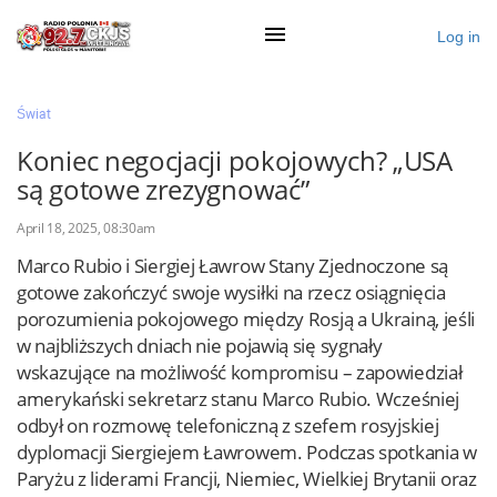
Log in
×
Świat
Koniec negocjacji pokojowych? „USA
są gotowe zrezygnować”
Ogłoś się
April 18, 2025, 08:30am
Działy
Marco Rubio i Siergiej Ławrow Stany Zjednoczone są
Zaloguj przez Clascal
gotowe zakończyć swoje wysiłki na rzecz osiągnięcia
porozumienia pokojowego między Rosją a Ukrainą, jeśli
w najbliższych dniach nie pojawią się sygnały
×
wskazujące na możliwość kompromisu – zapowiedział
amerykański sekretarz stanu Marco Rubio. Wcześniej
odbył on rozmowę telefoniczną z szefem rosyjskiej
dyplomacji Siergiejem Ławrowem. Podczas spotkania w
Paryżu z liderami Francji, Niemiec, Wielkiej Brytanii oraz