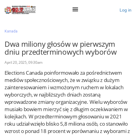
Log in
×
Kanada
Dwa miliony głosów w pierwszym
dniu przedterminowych wyborów
Ogłoś się
April 20, 2025, 09:30am
Działy
Elections Canada poinformowało za pośrednictwem
Zaloguj przez Clascal
mediów społecznościowych, że w związku z dużym
zainteresowaniem i wzmożonym ruchem w lokalach
wyborczych, w najbliższych dniach zostaną
×
wprowadzone zmiany organizacyjne. Wielu wyborców
musiało bowiem mierzyć się z długim oczekiwaniem w
kolejkach. W przedterminowym głosowaniu w 2021
roku udział wzięło blisko 5,8 miliona osób, co stanowiło
wzrost o ponad 18 procent w porównaniu z wyborami z