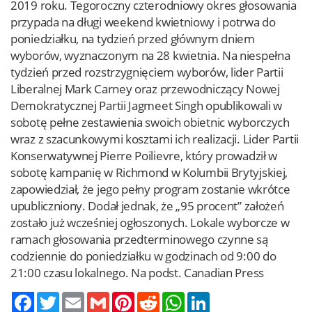
2019 roku. Tegoroczny czterodniowy okres głosowania
przypada na długi weekend kwietniowy i potrwa do
poniedziałku, na tydzień przed głównym dniem
wyborów, wyznaczonym na 28 kwietnia. Na niespełna
tydzień przed rozstrzygnięciem wyborów, lider Partii
Liberalnej Mark Carney oraz przewodniczący Nowej
Demokratycznej Partii Jagmeet Singh opublikowali w
sobotę pełne zestawienia swoich obietnic wyborczych
wraz z szacunkowymi kosztami ich realizacji. Lider Partii
Konserwatywnej Pierre Poilievre, który prowadził w
sobotę kampanię w Richmond w Kolumbii Brytyjskiej,
zapowiedział, że jego pełny program zostanie wkrótce
upubliczniony. Dodał jednak, że „95 procent” założeń
zostało już wcześniej ogłoszonych. Lokale wyborcze w
ramach głosowania przedterminowego czynne są
codziennie do poniedziałku w godzinach od 9:00 do
21:00 czasu lokalnego. Na podst. Canadian Press
Twitter
Email
Gmail
Pinterest
Reddit
WhatsApp
LinkedIn