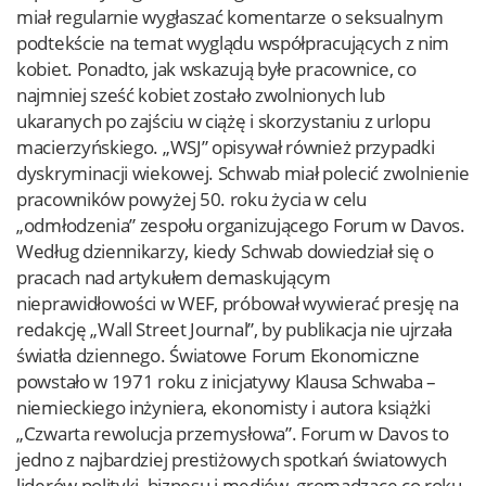
miał regularnie wygłaszać komentarze o seksualnym
podtekście na temat wyglądu współpracujących z nim
kobiet. Ponadto, jak wskazują byłe pracownice, co
najmniej sześć kobiet zostało zwolnionych lub
ukaranych po zajściu w ciążę i skorzystaniu z urlopu
macierzyńskiego. „WSJ” opisywał również przypadki
dyskryminacji wiekowej. Schwab miał polecić zwolnienie
pracowników powyżej 50. roku życia w celu
„odmłodzenia” zespołu organizującego Forum w Davos.
Według dziennikarzy, kiedy Schwab dowiedział się o
pracach nad artykułem demaskującym
nieprawidłowości w WEF, próbował wywierać presję na
redakcję „Wall Street Journal”, by publikacja nie ujrzała
światła dziennego. Światowe Forum Ekonomiczne
powstało w 1971 roku z inicjatywy Klausa Schwaba –
niemieckiego inżyniera, ekonomisty i autora książki
„Czwarta rewolucja przemysłowa”. Forum w Davos to
jedno z najbardziej prestiżowych spotkań światowych
liderów polityki, biznesu i mediów, gromadzące co roku