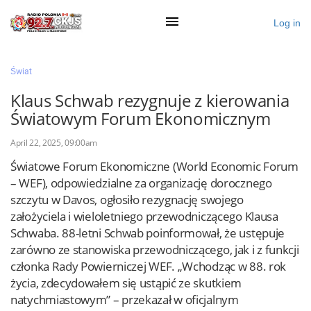
Log in
×
Świat
Klaus Schwab rezygnuje z kierowania
Światowym Forum Ekonomicznym
Ogłoś się
April 22, 2025, 09:00am
Działy
Światowe Forum Ekonomiczne (World Economic Forum
Zaloguj przez Clascal
– WEF), odpowiedzialne za organizację dorocznego
szczytu w Davos, ogłosiło rezygnację swojego
założyciela i wieloletniego przewodniczącego Klausa
×
Schwaba. 88-letni Schwab poinformował, że ustępuje
zarówno ze stanowiska przewodniczącego, jak i z funkcji
członka Rady Powierniczej WEF. „Wchodząc w 88. rok
życia, zdecydowałem się ustąpić ze skutkiem
natychmiastowym” – przekazał w oficjalnym