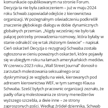
komunikacie opublikowanym na stronie Forum.
Decyzja ta nie była zaskoczeniem – już w maju 2024
roku Schwab zapowiadał odejście z kierownictwa
organizacji. W pożegnalnym oświadczeniu podkreślił
znaczenie głębokiego dialogu w dobie dynamicznych
globalnych przemian. „Nigdy wcześniej nie było tak
palącej potrzeby prowadzenia rozmowy, która byłaby w
stanie odnaleźć się w tak złożonym świecie” – napisał.
Cień oskarżeń Decyzja o rezygnacji Schwaba została
ogłoszona w cieniu poważnych oskarżeń, które pojawiły
się w ubiegłym roku na łamach amerykańskich mediów.
W czerwcu 2023 roku „Wall Street Journal” donosił o
zarzutach molestowania seksualnego oraz
dyskryminacji ze względu na wiek, kierowanych pod
adresem kierownictwa WEF, w tym samego Klausa
Schwaba. Sześć byłych pracownic organizacji zeznało, że
padły ofiarą molestowania ze strony menedżerów
wyższego szczebla, a dwie inne – ze strony
zaproszonych gości. Według źródeł dziennika, Schwab