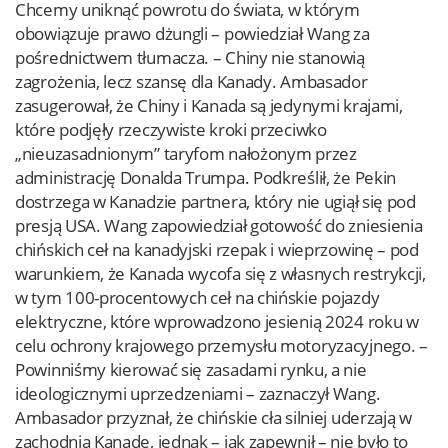
Chcemy uniknąć powrotu do świata, w którym
obowiązuje prawo dżungli – powiedział Wang za
pośrednictwem tłumacza. – Chiny nie stanowią
zagrożenia, lecz szansę dla Kanady. Ambasador
zasugerował, że Chiny i Kanada są jedynymi krajami,
które podjęły rzeczywiste kroki przeciwko
„nieuzasadnionym” taryfom nałożonym przez
administrację Donalda Trumpa. Podkreślił, że Pekin
dostrzega w Kanadzie partnera, który nie ugiął się pod
presją USA. Wang zapowiedział gotowość do zniesienia
chińskich ceł na kanadyjski rzepak i wieprzowinę – pod
warunkiem, że Kanada wycofa się z własnych restrykcji,
w tym 100-procentowych ceł na chińskie pojazdy
elektryczne, które wprowadzono jesienią 2024 roku w
celu ochrony krajowego przemysłu motoryzacyjnego. –
Powinniśmy kierować się zasadami rynku, a nie
ideologicznymi uprzedzeniami – zaznaczył Wang.
Ambasador przyznał, że chińskie cła silniej uderzają w
zachodnią Kanadę, jednak – jak zapewnił – nie było to