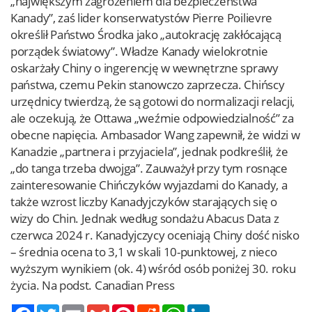
„największym zagrożeniem dla bezpieczeństwa
Kanady”, zaś lider konserwatystów Pierre Poilievre
określił Państwo Środka jako „autokrację zakłócającą
porządek światowy”. Władze Kanady wielokrotnie
oskarżały Chiny o ingerencję w wewnętrzne sprawy
państwa, czemu Pekin stanowczo zaprzecza. Chińscy
urzędnicy twierdzą, że są gotowi do normalizacji relacji,
ale oczekują, że Ottawa „weźmie odpowiedzialność” za
obecne napięcia. Ambasador Wang zapewnił, że widzi w
Kanadzie „partnera i przyjaciela”, jednak podkreślił, że
„do tanga trzeba dwojga”. Zauważył przy tym rosnące
zainteresowanie Chińczyków wyjazdami do Kanady, a
także wzrost liczby Kanadyjczyków starających się o
wizy do Chin. Jednak według sondażu Abacus Data z
czerwca 2024 r. Kanadyjczycy oceniają Chiny dość nisko
– średnia ocena to 3,1 w skali 10-punktowej, z nieco
wyższym wynikiem (ok. 4) wśród osób poniżej 30. roku
życia. Na podst. Canadian Press
Twitter
Email
Gmail
Pinterest
Reddit
WhatsApp
LinkedIn