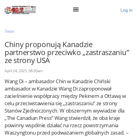
Log in
×
Świat
Chiny proponują Kanadzie
partnerstwo przeciwko „zastraszaniu”
Ogłoś się
ze strony USA
Działy
April 24, 2025, 08:30am
Zaloguj przez Clascal
Wang Di – ambasador Chin w Kanadzie Chiński
ambasador w Kanadzie Wang Di zaproponował
zacieśnienie współpracy między Pekinem a Ottawą w
×
celu przeciwstawienia się „zastraszaniu” ze strony
Stanów Zjednoczonych. W obszernym wywiadzie dla
„The Canadian Press” Wang stwierdził, że oba kraje
powinny wspólnie działać na rzecz powstrzymania
Waszyngtonu przed podważaniem globalnych zasad. –