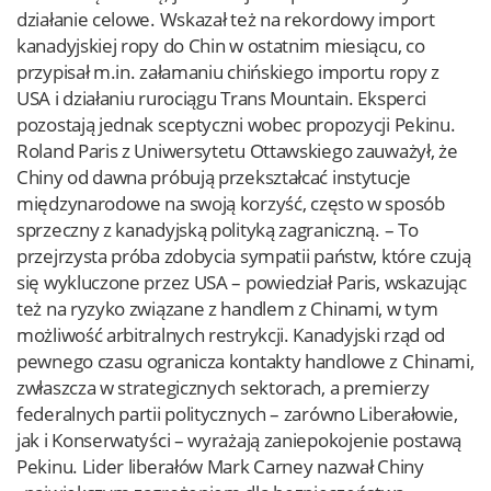
działanie celowe. Wskazał też na rekordowy import
kanadyjskiej ropy do Chin w ostatnim miesiącu, co
przypisał m.in. załamaniu chińskiego importu ropy z
USA i działaniu rurociągu Trans Mountain. Eksperci
pozostają jednak sceptyczni wobec propozycji Pekinu.
Roland Paris z Uniwersytetu Ottawskiego zauważył, że
Chiny od dawna próbują przekształcać instytucje
międzynarodowe na swoją korzyść, często w sposób
sprzeczny z kanadyjską polityką zagraniczną. – To
przejrzysta próba zdobycia sympatii państw, które czują
się wykluczone przez USA – powiedział Paris, wskazując
też na ryzyko związane z handlem z Chinami, w tym
możliwość arbitralnych restrykcji. Kanadyjski rząd od
pewnego czasu ogranicza kontakty handlowe z Chinami,
zwłaszcza w strategicznych sektorach, a premierzy
federalnych partii politycznych – zarówno Liberałowie,
jak i Konserwatyści – wyrażają zaniepokojenie postawą
Pekinu. Lider liberałów Mark Carney nazwał Chiny