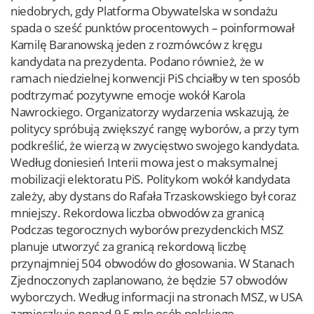
niedobrych, gdy Platforma Obywatelska w sondażu
spada o sześć punktów procentowych – poinformował
Kamilę Baranowską jeden z rozmówców z kręgu
kandydata na prezydenta. Podano również, że w
ramach niedzielnej konwencji PiS chciałby w ten sposób
podtrzymać pozytywne emocje wokół Karola
Nawrockiego. Organizatorzy wydarzenia wskazują, że
politycy spróbują zwiększyć rangę wyborów, a przy tym
podkreślić, że wierzą w zwycięstwo swojego kandydata.
Według doniesień Interii mowa jest o maksymalnej
mobilizacji elektoratu PiS. Politykom wokół kandydata
zależy, aby dystans do Rafała Trzaskowskiego był coraz
mniejszy. Rekordowa liczba obwodów za granicą
Podczas tegorocznych wyborów prezydenckich MSZ
planuje utworzyć za granicą rekordową liczbę
przynajmniej 504 obwodów do głosowania. W Stanach
Zjednoczonych zaplanowano, że będzie 57 obwodów
wyborczych. Według informacji na stronach MSZ, w USA
zamieszkuje ponad 9,5 mln osób polskiego