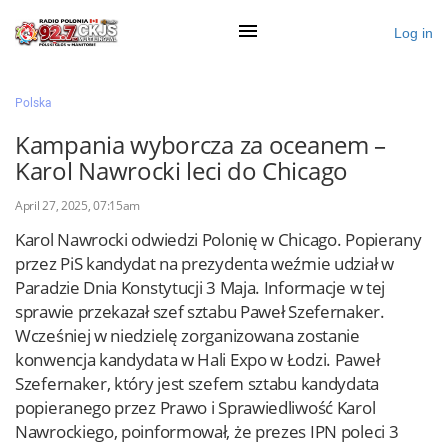
Log in
×
Polska
Kampania wyborcza za oceanem –
Karol Nawrocki leci do Chicago
Ogłoś się
April 27, 2025, 07:15am
Działy
Karol Nawrocki odwiedzi Polonię w Chicago. Popierany
Zaloguj przez Clascal
przez PiS kandydat na prezydenta weźmie udział w
Paradzie Dnia Konstytucji 3 Maja. Informacje w tej
sprawie przekazał szef sztabu Paweł Szefernaker.
×
Wcześniej w niedzielę zorganizowana zostanie
konwencja kandydata w Hali Expo w Łodzi. Paweł
Szefernaker, który jest szefem sztabu kandydata
popieranego przez Prawo i Sprawiedliwość Karol
Nawrockiego, poinformował, że prezes IPN poleci 3