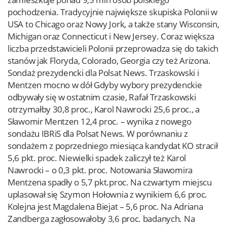
pochodzenia. Tradycyjnie największe skupiska Polonii w
USA to Chicago oraz Nowy Jork, a także stany Wisconsin,
Michigan oraz Connecticut i New Jersey. Coraz większa
liczba przedstawicieli Polonii przeprowadza się do takich
stanów jak Floryda, Colorado, Georgia czy też Arizona.
Sondaż prezydencki dla Polsat News. Trzaskowski i
Mentzen mocno w dół Gdyby wybory prezydenckie
odbywały się w ostatnim czasie, Rafał Trzaskowski
otrzymałby 30,8 proc., Karol Nawrocki 25,6 proc., a
Sławomir Mentzen 12,4 proc. – wynika z nowego
sondażu IBRiS dla Polsat News. W porównaniu z
sondażem z poprzedniego miesiąca kandydat KO stracił
5,6 pkt. proc. Niewielki spadek zaliczył też Karol
Nawrocki – o 0,3 pkt. proc. Notowania Sławomira
Mentzena spadły o 5,7 pkt.proc. Na czwartym miejscu
uplasował się Szymon Hołownia z wynikiem 6,6 proc.
Kolejna jest Magdalena Biejat – 5,6 proc. Na Adriana
Zandberga zagłosowałoby 3,6 proc. badanych. Na