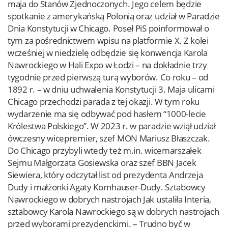
maja do Stanów Zjednoczonych. Jego celem będzie
spotkanie z amerykańską Polonią oraz udział w Paradzie
Dnia Konstytucji w Chicago. Poseł PiS poinformował o
tym za pośrednictwem wpisu na platformie X. Z kolei
wcześniej w niedzielę odbędzie się konwencja Karola
Nawrockiego w Hali Expo w Łodzi – na dokładnie trzy
tygodnie przed pierwszą turą wyborów. Co roku – od
1892 r. – w dniu uchwalenia Konstytucji 3. Maja ulicami
Chicago przechodzi parada z tej okazji. W tym roku
wydarzenie ma się odbywać pod hasłem “1000-lecie
Królestwa Polskiego”. W 2023 r. w paradzie wziął udział
ówczesny wicepremier, szef MON Mariusz Błaszczak.
Do Chicago przybyli wtedy też m.in. wicemarszałek
Sejmu Małgorzata Gosiewska oraz szef BBN Jacek
Siewiera, który odczytał list od prezydenta Andrzeja
Dudy i małżonki Agaty Kornhauser-Dudy. Sztabowcy
Nawrockiego w dobrych nastrojach Jak ustaliła Interia,
sztabowcy Karola Nawrockiego są w dobrych nastrojach
przed wyborami prezydenckimi. – Trudno być w