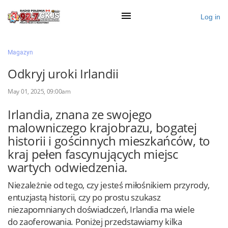
Log in
×
Magazyn
Odkryj uroki Irlandii
Ogłoś się
May 01, 2025, 09:00am
Działy
Irlandia, znana ze swojego
malowniczego krajobrazu, bogatej
Zaloguj przez Clascal
historii i gościnnych mieszkańców, to
kraj pełen fascynujących miejsc
wartych odwiedzenia.
×
Niezależnie od tego, czy jesteś miłośnikiem przyrody,
entuzjastą historii, czy po prostu szukasz
niezapomnianych doświadczeń, Irlandia ma wiele
do zaoferowania. Poniżej przedstawiamy kilka