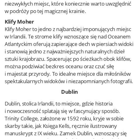
niezwykłych miejsc, które koniecznie warto uwzględnić
w podróży po tej magicznej krainie.
Klify Moher
Klify Moher to jedno z najbardziej imponujących miejsc
w Irlandii. Te strome klify wznoszące się nad Oceanem
Atlantyckim oferują zapierające dech w piersiach widoki
i stanowią jedno z najważniejszych naturalnych dzieł
sztuki krajobrazu. Spacerując po ścieżkach obok klifów,
można podziwiać bezkres oceanu oraz czuć siłę
i majestat przyrody. To idealne miejsce dla miłośników
spektakularnych widoków i niezapomnianych fotografii.
Dublin
Dublin, stolica Irlandii, to miejsce, gdzie historia
i nowoczesność splatają się w fascynujący sposób.
Trinity College, założone w 1592 roku, kryje w sobie
skarby takie, jak Księga Kells, ręcznie ilustrowany
manuskrypt z IX wieku. Zamek Dublin, wznoszący się