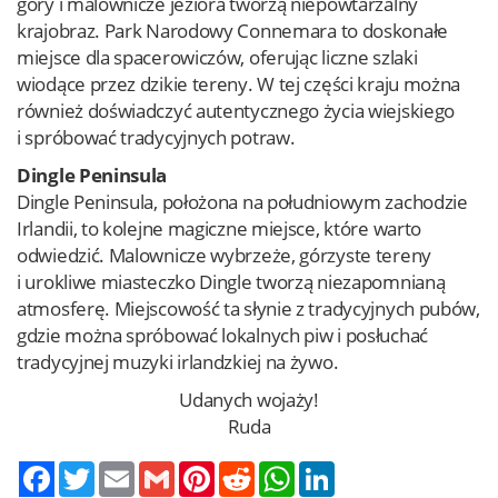
góry i malownicze jeziora tworzą niepowtarzalny
krajobraz. Park Narodowy Connemara to doskonałe
miejsce dla spacerowiczów, oferując liczne szlaki
wiodące przez dzikie tereny. W tej części kraju można
również doświadczyć autentycznego życia wiejskiego
i spróbować tradycyjnych potraw.
Dingle Peninsula
Dingle Peninsula, położona na południowym zachodzie
Irlandii, to kolejne magiczne miejsce, które warto
odwiedzić. Malownicze wybrzeże, górzyste tereny
i urokliwe miasteczko Dingle tworzą niezapomnianą
atmosferę. Miejscowość ta słynie z tradycyjnych pubów,
gdzie można spróbować lokalnych piw i posłuchać
tradycyjnej muzyki irlandzkiej na żywo.
Udanych wojaży!
Ruda
Twitter
Email
Gmail
Pinterest
Reddit
WhatsApp
LinkedIn