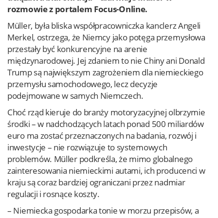
rozmowie z portalem Focus-Online.
Müller, była bliska współpracowniczka kanclerz Angeli
Merkel, ostrzega, że Niemcy jako potęga przemysłowa
przestały być konkurencyjne na arenie
międzynarodowej. Jej zdaniem to nie Chiny ani Donald
Trump są największym zagrożeniem dla niemieckiego
przemysłu samochodowego, lecz decyzje
podejmowane w samych Niemczech.
Choć rząd kieruje do branży motoryzacyjnej olbrzymie
środki – w nadchodzących latach ponad 500 miliardów
euro ma zostać przeznaczonych na badania, rozwój i
inwestycje – nie rozwiązuje to systemowych
problemów. Müller podkreśla, że mimo globalnego
zainteresowania niemieckimi autami, ich producenci w
kraju są coraz bardziej ograniczani przez nadmiar
regulacji i rosnące koszty.
– Niemiecka gospodarka tonie w morzu przepisów, a