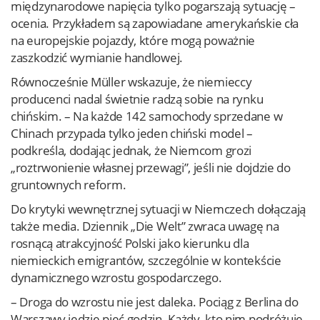
międzynarodowe napięcia tylko pogarszają sytuację –
ocenia. Przykładem są zapowiadane amerykańskie cła
na europejskie pojazdy, które mogą poważnie
zaszkodzić wymianie handlowej.
Równocześnie Müller wskazuje, że niemieccy
producenci nadal świetnie radzą sobie na rynku
chińskim. – Na każde 142 samochody sprzedane w
Chinach przypada tylko jeden chiński model –
podkreśla, dodając jednak, że Niemcom grozi
„roztrwonienie własnej przewagi”, jeśli nie dojdzie do
gruntownych reform.
Do krytyki wewnętrznej sytuacji w Niemczech dołączają
także media. Dziennik „Die Welt” zwraca uwagę na
rosnącą atrakcyjność Polski jako kierunku dla
niemieckich emigrantów, szczególnie w kontekście
dynamicznego wzrostu gospodarczego.
– Droga do wzrostu nie jest daleka. Pociąg z Berlina do
Warszawy jedzie pięć godzin. Każdy, kto nim podróżuje,