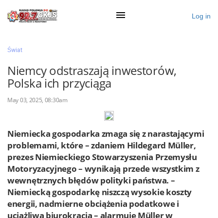
Log in
×
Świat
Niemcy odstraszają inwestorów,
Polska ich przyciąga
Ogłoś się
May 03, 2025, 08:30am
Działy
Zaloguj przez Clascal
Niemiecka gospodarka zmaga się z narastającymi
problemami, które – zdaniem Hildegard Müller,
prezes Niemieckiego Stowarzyszenia Przemysłu
×
Motoryzacyjnego – wynikają przede wszystkim z
wewnętrznych błędów polityki państwa. –
Niemiecką gospodarkę niszczą wysokie koszty
energii, nadmierne obciążenia podatkowe i
uciążliwa biurokracja – alarmuje Müller w