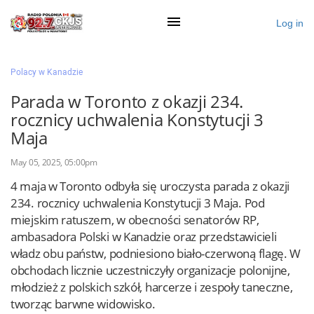
Log in
×
Polacy w Kanadzie
Parada w Toronto z okazji 234.
rocznicy uchwalenia Konstytucji 3
Ogłoś się
Maja
Działy
May 05, 2025, 05:00pm
Zaloguj przez Clascal
4 maja w Toronto odbyła się uroczysta parada z okazji
234. rocznicy uchwalenia Konstytucji 3 Maja. Pod
miejskim ratuszem, w obecności senatorów RP,
×
ambasadora Polski w Kanadzie oraz przedstawicieli
władz obu państw, podniesiono biało-czerwoną flagę. W
obchodach licznie uczestniczyły organizacje polonijne,
młodzież z polskich szkół, harcerze i zespoły taneczne,
tworząc barwne widowisko.