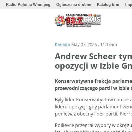
Radio Polonia Winnipeg
Ogłoszenia drobne
Katalog firm
Imp
Kanada
May 07, 2025 , 11:15am
Andrew Scheer ty
opozycji w Izbie G
Konserwatywna frakcja parlame
przewodniczącego partii w Izbie 
Były lider Konserwatystów i poseł
lidera opozycji, gdy parlament wzn
ponieważ obecny lider partii, Pier
Poilievre przegrał wybory w okręg