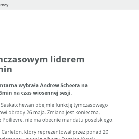
rezy
mczasowym liderem
min
ntarna wybrała Andrew Scheera na
Gmin na czas wiosennej sesji.
 z Saskatchewan obejmie funkcję tymczasowego
owi obrady 26 maja. Zmiana jest konieczna,
re Poilievre, nie ma obecnie mandatu poselskiego.
u Carleton, który reprezentował przez ponad 20