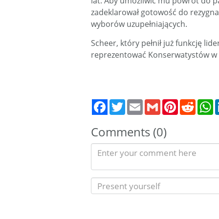
lat. Aby umożliwić mu powrót do p
zadeklarował gotowość do rezygna
wyborów uzupełniających.
Scheer, który pełnił już funkcję lid
reprezentować Konserwatystów w I
Twitter
Email
Gmail
Pinterest
Reddit
W
Comments (0)