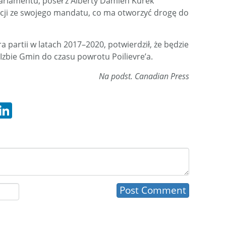
arlamentu, poseł z Alberty Damien Kurek
cji ze swojego mandatu, co ma otworzyć drogę do
era partii w latach 2017–2020, potwierdził, że będzie
zbie Gmin do czasu powrotu Poilievre’a.
Na podst. Canadian Press
hatsApp
LinkedIn