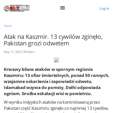
Log in
×
Świat
Atak na Kaszmir. 13 cywilów zginęło,
Pakistan grozi odwetem
Ogłoś się
May 11, 2025, 09:00am
Działy
Zaloguj przez Clascal
Krwawy bilans ataków w spornym regionie
Kaszmiru: 13 ofiar śmiertelnych, ponad 50 rannych,
wzajemne oskarżenia i zapowiedzi odwetu.
×
Islamabad wzywa do pomsty, Delhi odpowiada
ogniem. Groźba eskalacji wisi w powietrzu.
W wyniku indyjskich ataków na kontrolowaną przez
Pakistan część Kaszmiru zginęło co najmniej 13 cywilów,