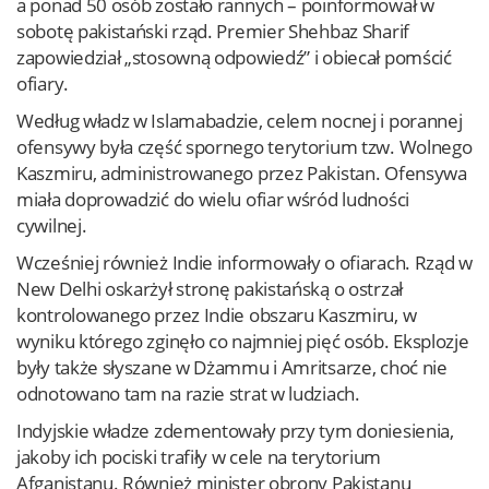
a ponad 50 osób zostało rannych – poinformował w
sobotę pakistański rząd. Premier Shehbaz Sharif
zapowiedział „stosowną odpowiedź” i obiecał pomścić
ofiary.
Według władz w Islamabadzie, celem nocnej i porannej
ofensywy była część spornego terytorium tzw. Wolnego
Kaszmiru, administrowanego przez Pakistan. Ofensywa
miała doprowadzić do wielu ofiar wśród ludności
cywilnej.
Wcześniej również Indie informowały o ofiarach. Rząd w
New Delhi oskarżył stronę pakistańską o ostrzał
kontrolowanego przez Indie obszaru Kaszmiru, w
wyniku którego zginęło co najmniej pięć osób. Eksplozje
były także słyszane w Dżammu i Amritsarze, choć nie
odnotowano tam na razie strat w ludziach.
Indyjskie władze zdementowały przy tym doniesienia,
jakoby ich pociski trafiły w cele na terytorium
Afganistanu. Również minister obrony Pakistanu