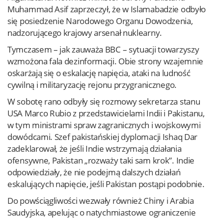
Muhammad Asif zaprzeczył, że w Islamabadzie odbyło
się posiedzenie Narodowego Organu Dowodzenia,
nadzorującego krajowy arsenał nuklearny.
Tymczasem – jak zauważa BBC – sytuacji towarzyszy
wzmożona fala dezinformacji. Obie strony wzajemnie
oskarżają się o eskalację napięcia, ataki na ludność
cywilną i militaryzację rejonu przygranicznego.
W sobotę rano odbyły się rozmowy sekretarza stanu
USA Marco Rubio z przedstawicielami Indii i Pakistanu,
w tym ministrami spraw zagranicznych i wojskowymi
dowódcami. Szef pakistańskiej dyplomacji Ishaq Dar
zadeklarował, że jeśli Indie wstrzymają działania
ofensywne, Pakistan „rozważy taki sam krok”. Indie
odpowiedziały, że nie podejmą dalszych działań
eskalujących napięcie, jeśli Pakistan postąpi podobnie.
Do powściągliwości wezwały również Chiny i Arabia
Saudyjska, apelując o natychmiastowe ograniczenie