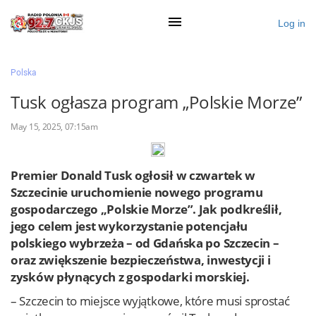
Log in
×
Polska
Tusk ogłasza program „Polskie Morze”
Ogłoś się
May 15, 2025, 07:15am
Działy
Premier Donald Tusk ogłosił w czwartek w
Zaloguj przez Clascal
Szczecinie uruchomienie nowego programu
gospodarczego „Polskie Morze”. Jak podkreślił,
jego celem jest wykorzystanie potencjału
×
polskiego wybrzeża – od Gdańska po Szczecin –
oraz zwiększenie bezpieczeństwa, inwestycji i
zysków płynących z gospodarki morskiej.
– Szczecin to miejsce wyjątkowe, które musi sprostać