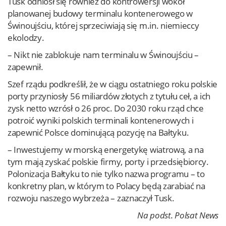
Tusk odniósł się również do kontrowersji wokół
planowanej budowy terminalu kontenerowego w
Świnoujściu, której sprzeciwiają się m.in. niemieccy
ekolodzy.
– Nikt nie zablokuje nam terminalu w Świnoujściu –
zapewnił.
Szef rządu podkreślił, że w ciągu ostatniego roku polskie
porty przyniosły 56 miliardów złotych z tytułu ceł, a ich
zysk netto wzrósł o 26 proc. Do 2030 roku rząd chce
potroić wyniki polskich terminali kontenerowych i
zapewnić Polsce dominującą pozycję na Bałtyku.
– Inwestujemy w morską energetykę wiatrową, a na
tym mają zyskać polskie firmy, porty i przedsiębiorcy.
Polonizacja Bałtyku to nie tylko nazwa programu – to
konkretny plan, w którym to Polacy będą zarabiać na
rozwoju naszego wybrzeża – zaznaczył Tusk.
Na podst. Polsat News