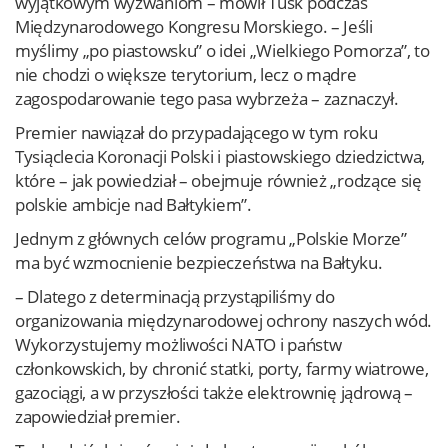
wyjątkowym wyzwaniom – mówił Tusk podczas
Międzynarodowego Kongresu Morskiego. – Jeśli
myślimy „po piastowsku” o idei „Wielkiego Pomorza”, to
nie chodzi o większe terytorium, lecz o mądre
zagospodarowanie tego pasa wybrzeża – zaznaczył.
Premier nawiązał do przypadającego w tym roku
Tysiąclecia Koronacji Polski i piastowskiego dziedzictwa,
które – jak powiedział – obejmuje również „rodzące się
polskie ambicje nad Bałtykiem”.
Jednym z głównych celów programu „Polskie Morze”
ma być wzmocnienie bezpieczeństwa na Bałtyku.
– Dlatego z determinacją przystąpiliśmy do
organizowania międzynarodowej ochrony naszych wód.
Wykorzystujemy możliwości NATO i państw
członkowskich, by chronić statki, porty, farmy wiatrowe,
gazociągi, a w przyszłości także elektrownię jądrową –
zapowiedział premier.