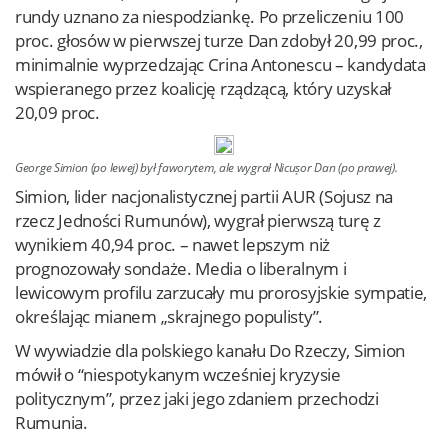
rundy uznano za niespodziankę. Po przeliczeniu 100
proc. głosów w pierwszej turze Dan zdobył 20,99 proc.,
minimalnie wyprzedzając Crina Antonescu – kandydata
wspieranego przez koalicję rządzącą, który uzyskał
20,09 proc.
George Simion (po lewej) był faworytem, ale wygrał Nicușor Dan (po prawej).
Simion, lider nacjonalistycznej partii AUR (Sojusz na
rzecz Jedności Rumunów), wygrał pierwszą turę z
wynikiem 40,94 proc. – nawet lepszym niż
prognozowały sondaże. Media o liberalnym i
lewicowym profilu zarzucały mu prorosyjskie sympatie,
określając mianem „skrajnego populisty”.
W wywiadzie dla polskiego kanału Do Rzeczy, Simion
mówił o “niespotykanym wcześniej kryzysie
politycznym”, przez jaki jego zdaniem przechodzi
Rumunia.