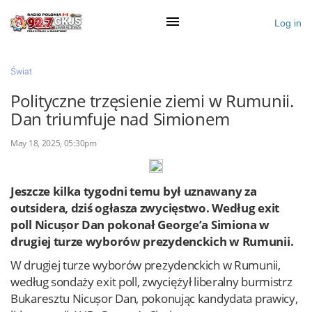
Log in
×
Świat
Polityczne trzęsienie ziemi w Rumunii.
Dan triumfuje nad Simionem
Ogłoś się
May 18, 2025, 05:30pm
Działy
Zaloguj przez Clascal
Jeszcze kilka tygodni temu był uznawany za
outsidera, dziś ogłasza zwycięstwo. Według exit
poll Nicușor Dan pokonał George’a Simiona w
×
drugiej turze wyborów prezydenckich w Rumunii.
W drugiej turze wyborów prezydenckich w Rumunii,
według sondaży exit poll, zwyciężył liberalny burmistrz
Bukaresztu Nicușor Dan, pokonując kandydata prawicy,