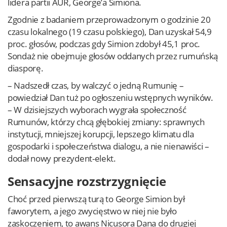
lidera partii AUR, George’a Simiona.
Zgodnie z badaniem przeprowadzonym o godzinie 20
czasu lokalnego (19 czasu polskiego), Dan uzyskał 54,9
proc. głosów, podczas gdy Simion zdobył 45,1 proc.
Sondaż nie obejmuje głosów oddanych przez rumuńską
diasporę.
– Nadszedł czas, by walczyć o jedną Rumunię –
powiedział Dan tuż po ogłoszeniu wstępnych wyników.
– W dzisiejszych wyborach wygrała społeczność
Rumunów, którzy chcą głębokiej zmiany: sprawnych
instytucji, mniejszej korupcji, lepszego klimatu dla
gospodarki i społeczeństwa dialogu, a nie nienawiści –
dodał nowy prezydent-elekt.
Sensacyjne rozstrzygnięcie
Choć przed pierwszą turą to George Simion był
faworytem, a jego zwycięstwo w niej nie było
zaskoczeniem, to awans Nicușora Dana do drugiej