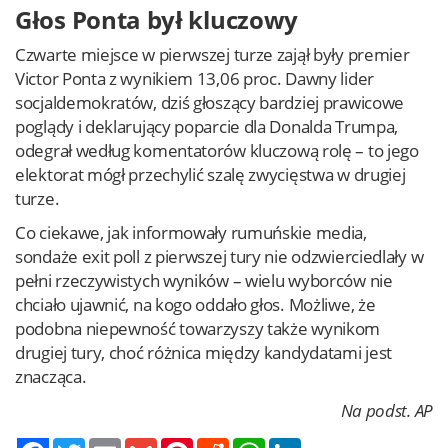
Głos Ponta był kluczowy
Czwarte miejsce w pierwszej turze zajął były premier
Victor Ponta z wynikiem 13,06 proc. Dawny lider
socjaldemokratów, dziś głoszący bardziej prawicowe
poglądy i deklarujący poparcie dla Donalda Trumpa,
odegrał według komentatorów kluczową rolę – to jego
elektorat mógł przechylić szalę zwycięstwa w drugiej
turze.
Co ciekawe, jak informowały rumuńskie media,
sondaże exit poll z pierwszej tury nie odzwierciedlały w
pełni rzeczywistych wyników – wielu wyborców nie
chciało ujawnić, na kogo oddało głos. Możliwe, że
podobna niepewność towarzyszy także wynikom
drugiej tury, choć różnica między kandydatami jest
znacząca.
Na podst. AP
Twitter
Email
Gmail
Pinterest
Reddit
WhatsApp
LinkedIn