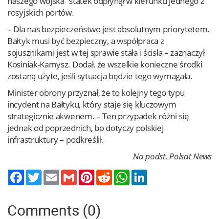
naszego wojska” statek odpłynął w kierunku jednego z
rosyjskich portów.
– Dla nas bezpieczeństwo jest absolutnym priorytetem.
Bałtyk musi być bezpieczny, a współpraca z
sojusznikami jest w tej sprawie stała i ścisła – zaznaczył
Kosiniak-Kamysz. Dodał, że wszelkie konieczne środki
zostaną użyte, jeśli sytuacja będzie tego wymagała.
Minister obrony przyznał, że to kolejny tego typu
incydent na Bałtyku, który staje się kluczowym
strategicznie akwenem. – Ten przypadek różni się
jednak od poprzednich, bo dotyczy polskiej
infrastruktury – podkreślił.
Na podst. Polsat News
Twitter
Email
Gmail
Pinterest
Reddit
WhatsApp
LinkedIn
Comments (0)