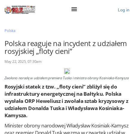
Log in
×
Polska
Polska reaguje na incydent z udziałem
rosyjskiej „floty cieni”
Ogłoś się
May 22, 2025, 07:30am
Działy
Zaloguj przez Clascal
Zwołano naradę w udziałem premiera Tuska i ministra obrony Kosiniaka-Kamysza
Rosyjski statek z tzw. „floty cieni” zbliżył się do
infrastruktury energetycznej na Bałtyku. Polska
×
wysłała ORP Heweliusz i zwołała sztab kryzysowy z
udziałem Donalda Tuska i Władysława Kosiniaka-
Kamysza.
Minister obrony narodowej Władysław Kosiniak-Kamysz
oraz premier Donald Tusk wezmą w czwartek udział w