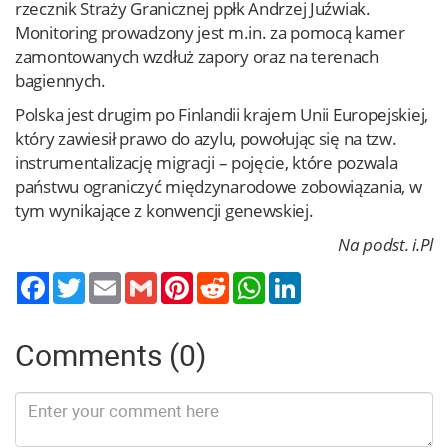
rzecznik Straży Granicznej ppłk Andrzej Juźwiak.
Monitoring prowadzony jest m.in. za pomocą kamer
zamontowanych wzdłuż zapory oraz na terenach
bagiennych.
Polska jest drugim po Finlandii krajem Unii Europejskiej,
który zawiesił prawo do azylu, powołując się na tzw.
instrumentalizację migracji – pojęcie, które pozwala
państwu ograniczyć międzynarodowe zobowiązania, w
tym wynikające z konwencji genewskiej.
Na podst. i.Pl
Twitter
Email
Gmail
Pinterest
Reddit
WhatsApp
LinkedIn
Comments (0)