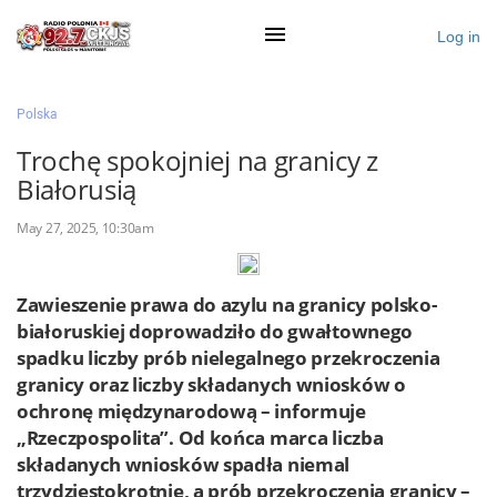
Log in
×
Polska
Trochę spokojniej na granicy z
Białorusią
Ogłoś się
May 27, 2025, 10:30am
Działy
Zaloguj przez Clascal
Zawieszenie prawa do azylu na granicy polsko-
białoruskiej doprowadziło do gwałtownego
spadku liczby prób nielegalnego przekroczenia
×
granicy oraz liczby składanych wniosków o
ochronę międzynarodową – informuje
„Rzeczpospolita”. Od końca marca liczba
składanych wniosków spadła niemal
trzydziestokrotnie, a prób przekroczenia granicy –