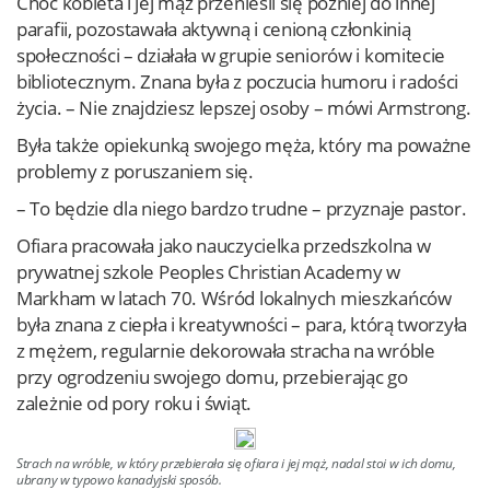
Choć kobieta i jej mąż przenieśli się później do innej
parafii, pozostawała aktywną i cenioną członkinią
społeczności – działała w grupie seniorów i komitecie
bibliotecznym. Znana była z poczucia humoru i radości
życia. – Nie znajdziesz lepszej osoby – mówi Armstrong.
Była także opiekunką swojego męża, który ma poważne
problemy z poruszaniem się.
– To będzie dla niego bardzo trudne – przyznaje pastor.
Ofiara pracowała jako nauczycielka przedszkolna w
prywatnej szkole Peoples Christian Academy w
Markham w latach 70. Wśród lokalnych mieszkańców
była znana z ciepła i kreatywności – para, którą tworzyła
z mężem, regularnie dekorowała stracha na wróble
przy ogrodzeniu swojego domu, przebierając go
zależnie od pory roku i świąt.
Strach na wróble, w który przebierała się ofiara i jej mąż, nadal stoi w ich domu,
ubrany w typowo kanadyjski sposób.