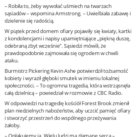
– Robiła to, żeby wywołać uśmiech na twarzach
sąsiadów – wspomina Armstrong. – Uwielbiała zabawę i
dzielenie się radością.
W piątek przed domem ofiary pojawiły się kwiaty, kartki
z kondolencjami i napisy upamiętniające „piękną duszę,
odebraną zbyt wcześnie”. Sąsiedzi mówili, że
prawdopodobnie zajmowała się ogrodem w chwili
ataku.
Burmistrz Pickering Kevin Ashe potwierdził tożsamość
kobiety i wyraził głęboki smutek w imieniu lokalnej
społeczności. – To ogromna tragedia, która wstrząsnęła
całą dzielnicą – powiedział w rozmowie z CBC Radio.
W odpowiedzi na tragedię kościół Forest Brook zmienił
plan niedzielnych nabożeństw, aby uczcić pamięć ofiary
i stworzyć przestrzeń do wspólnego przeżywania
żałoby.
– Opłakujemy ją. Wielu ludzi ma złamane serca –