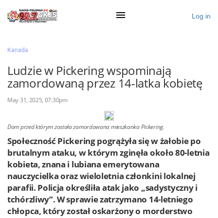
Log in
×
Kanada
Ludzie w Pickering wspominają
zamordowaną przez 14-latka kobietę
Ogłoś się
May 31, 2025, 07:30pm
Działy
Zaloguj przez Clascal
Dom przed którym została zamordowana mieszkanka Pickering.
Społeczność Pickering pogrążyła się w żałobie po
brutalnym ataku, w którym zginęła około 80-letnia
×
kobieta, znana i lubiana emerytowana
nauczycielka oraz wieloletnia członkini lokalnej
parafii. Policja określiła atak jako „sadystyczny i
tchórzliwy”. W sprawie zatrzymano 14-letniego
chłopca, który został oskarżony o morderstwo