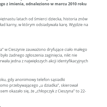
ego z imienia, odnaleziono w marcu 2010 roku
iętnastu latach od śmierci dziecka, historia znów
ład karny, w którym odsiadywała karę. Wyjdzie na
” w Cieszynie zauważono dryfujące ciało małego
było żadnego zgłoszenia zaginięcia, nikt nie
rwała jedna z największych akcji identyfikacyjnych
oku, gdy anonimowy telefon sąsiadki
komo przebywającego „u dziadka”, skierował
sem okazało się, że „chłopczyk z Cieszyna” to 22-