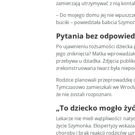
zamierzają utrzymywać z nią konta
– Do mojego domu jej nie wpuszczę
buciki – powiedziała babcia Szymon
Pytania bez odpowied
Po ujawnieniu tożsamości dziecka p
jego zniknięcia? Matka wprowadzał
przebywa u dziadka. Zdjęcia publ
zrekonstruowana twarz była niepo
Rodzice planowali przeprowadzkę d
Tymczasowo zamieszkali we Wrocław
że nie zostali rozpoznani.
„To dziecko mogło żyć
Lekarze nie mieli wątpliwości: na
życie Szymonka. Ekspertyzy wskaza
choroby i brak reakcji rodziców uz