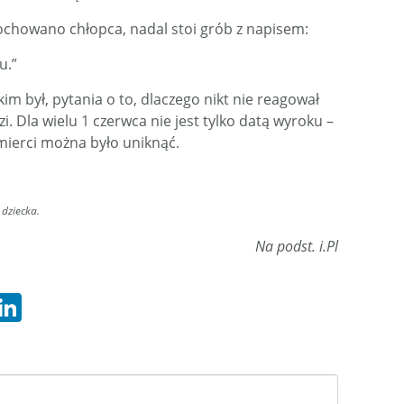
ochowano chłopca, nadal stoi grób z napisem:
u.”
kim był, pytania o to, dlaczego nikt nie reagował
. Dla wielu 1 czerwca nie jest tylko datą wyroku –
mierci można było uniknąć.
dziecka.
Na podst. i.Pl
hatsApp
LinkedIn