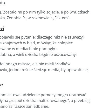
ktu.
. Zostało mi po nim tylko zdjęcie, a po wnuczkach
ka, Zenobia R., w rozmowie z „Faktem”.
zi
ojawiło się pytanie: dlaczego nikt nie zauważył
a znajomych w błąd, mówiąc, że chłopiec
ikowane w mediach nie pomogły –
dobna, a wiek dziecka błędnie oszacowany.
o innego miasta, ale nie mieli środków.
iu, jednocześnie śledząc media, by upewnić się,
”
tychmiastowe udzielenie pomocy mogło uratować
ły na „zespół dziecka maltretowanego”, a przebieg
nano za rażące zaniedbanie.