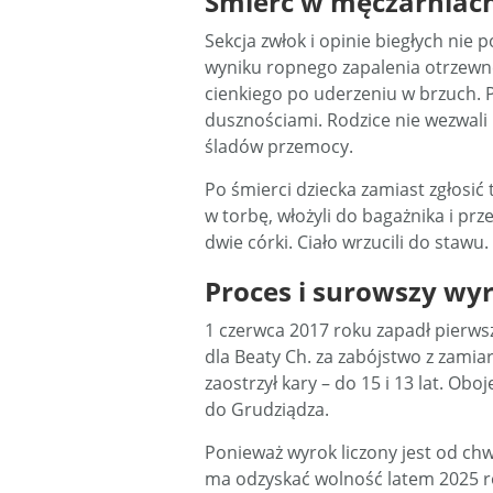
Śmierć w męczarniac
Sekcja zwłok i opinie biegłych nie
wyniku ropnego zapalenia otrzewnej
cienkiego po uderzeniu w brzuch. Pr
dusznościami. Rodzice nie wezwali p
śladów przemocy.
Po śmierci dziecka zamiast zgłosić t
w torbę, włożyli do bagażnika i prz
dwie córki. Ciało wrzucili do stawu.
Proces i surowszy wy
1 czerwca 2017 roku zapadł pierwszy
dla Beaty Ch. za zabójstwo z zami
zaostrzył kary – do 15 i 13 lat. Ob
do Grudziądza.
Ponieważ wyrok liczony jest od chw
ma odzyskać wolność latem 2025 ro