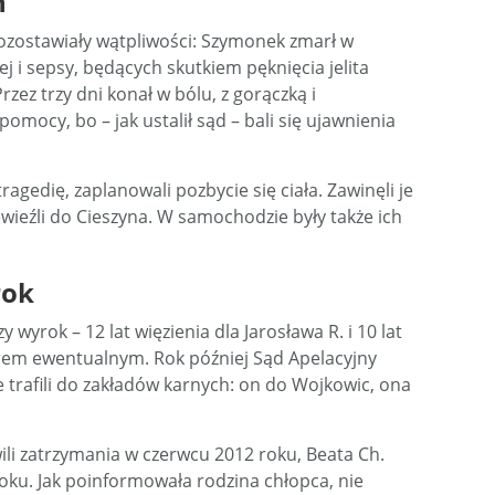
h
 pozostawiały wątpliwości: Szymonek zmarł w
 i sepsy, będących skutkiem pęknięcia jelita
zez trzy dni konał w bólu, z gorączką i
omocy, bo – jak ustalił sąd – bali się ujawnienia
ragedię, zaplanowali pozbycie się ciała. Zawinęli je
ewieźli do Cieszyna. W samochodzie były także ich
rok
 wyrok – 12 lat więzienia dla Jarosława R. i 10 lat
arem ewentualnym. Rok później Sąd Apelacyjny
oje trafili do zakładów karnych: on do Wojkowic, ona
ili zatrzymania w czerwcu 2012 roku, Beata Ch.
ku. Jak poinformowała rodzina chłopca, nie