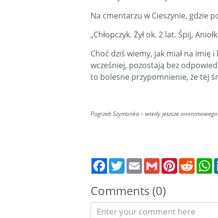
Na cmentarzu w Cieszynie, gdzie p
„Chłopczyk. Żył ok. 2 lat. Śpij, Aniołk
Choć dziś wiemy, jak miał na imię i 
wcześniej, pozostają bez odpowiedzi
to bolesne przypomnienie, że tej ś
Pogrzeb Szymonka – wtedy jeszcze anonimowego 
Twitter
Email
Gmail
Pinterest
Reddit
W
Comments (0)