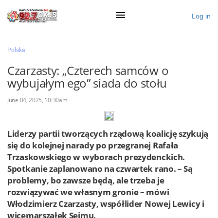
Log in
×
Polska
Czarzasty: „Czterech samców o
wybujałym ego” siada do stołu
Ogłoś się
June 04, 2025, 10:30am
Działy
Zaloguj przez Clascal
Liderzy partii tworzących rządową koalicję szykują
się do kolejnej narady po przegranej Rafała
Trzaskowskiego w wyborach prezydenckich.
×
Spotkanie zaplanowano na czwartek rano. – Są
problemy, bo zawsze będą, ale trzeba je
rozwiązywać we własnym gronie – mówi
Włodzimierz Czarzasty, współlider Nowej Lewicy i
wicemarszałek Sejmu.