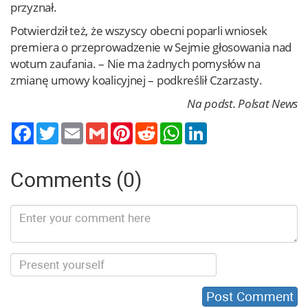
przyznał.
Potwierdził też, że wszyscy obecni poparli wniosek
premiera o przeprowadzenie w Sejmie głosowania nad
wotum zaufania. – Nie ma żadnych pomysłów na
zmianę umowy koalicyjnej – podkreślił Czarzasty.
Na podst. Polsat News
Twitter
Email
Gmail
Pinterest
Reddit
WhatsApp
LinkedIn
Comments (0)