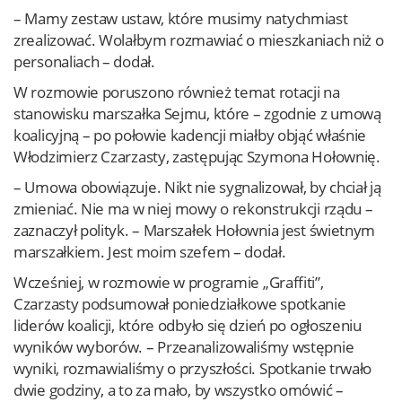
– Mamy zestaw ustaw, które musimy natychmiast
zrealizować. Wolałbym rozmawiać o mieszkaniach niż o
personaliach – dodał.
W rozmowie poruszono również temat rotacji na
stanowisku marszałka Sejmu, które – zgodnie z umową
koalicyjną – po połowie kadencji miałby objąć właśnie
Włodzimierz Czarzasty, zastępując Szymona Hołownię.
– Umowa obowiązuje. Nikt nie sygnalizował, by chciał ją
zmieniać. Nie ma w niej mowy o rekonstrukcji rządu –
zaznaczył polityk. – Marszałek Hołownia jest świetnym
marszałkiem. Jest moim szefem – dodał.
Wcześniej, w rozmowie w programie „Graffiti”,
Czarzasty podsumował poniedziałkowe spotkanie
liderów koalicji, które odbyło się dzień po ogłoszeniu
wyników wyborów. – Przeanalizowaliśmy wstępnie
wyniki, rozmawialiśmy o przyszłości. Spotkanie trwało
dwie godziny, a to za mało, by wszystko omówić –