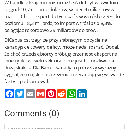
W handlu z krajami innymi niż USA deficyt w kwietniu
sięgnął 10,7 miliarda dolarów, wobec 9 miliardów w
marcu. Choć eksport do tych państw wzrósł o 2,9% do
poziomu 18,3 miliarda, to import wzrósł aż o 8,3%,
osiągając rekordowe 29 miliardów dolarów.
DiCapua ostrzegł, że przy słabnącym popycie na
kanadyjskie towary deficyt może nadal rosnąć. Dodał,
że choć przedsiębiorcy próbują przenieść eksport na
inne rynki, w wielu sektorach nie jest to możliwe na
dużą skalę. – Dla Banku Kanady to pierwszy wyraźny
sygnał, że miękkie ostrzeżenia przeradzają się w twarde
fakty – podsumował.
Twitter
Email
Gmail
Pinterest
Reddit
WhatsApp
LinkedIn
Comments (0)