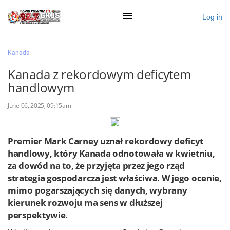
Log in
×
Kanada
Kanada z rekordowym deficytem
handlowym
Ogłoś się
June 06, 2025, 09:15am
Działy
Zaloguj przez Clascal
Premier Mark Carney uznał rekordowy deficyt
handlowy, który Kanada odnotowała w kwietniu,
za dowód na to, że przyjęta przez jego rząd
×
strategia gospodarcza jest właściwa. W jego ocenie,
mimo pogarszających się danych, wybrany
kierunek rozwoju ma sens w dłuższej
perspektywie.