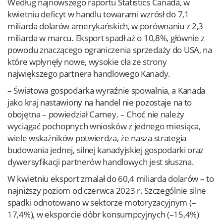
Według najnowszego raportu Statistics Canada, w
kwietniu deficyt w handlu towarami wzrósł do 7,1
miliarda dolarów amerykańskich, w porównaniu z 2,3
miliarda w marcu. Eksport spadł aż o 10,8%, głównie z
powodu znaczącego ograniczenia sprzedaży do USA, na
które wpłynęły nowe, wysokie cła ze strony
największego partnera handlowego Kanady.
– Światowa gospodarka wyraźnie spowalnia, a Kanada
jako kraj nastawiony na handel nie pozostaje na to
obojętna – powiedział Carney. – Choć nie należy
wyciągać pochopnych wniosków z jednego miesiąca,
wiele wskaźników potwierdza, że nasza strategia
budowania jednej, silnej kanadyjskiej gospodarki oraz
dywersyfikacji partnerów handlowych jest słuszna.
W kwietniu eksport zmalał do 60,4 miliarda dolarów – to
najniższy poziom od czerwca 2023 r. Szczególnie silne
spadki odnotowano w sektorze motoryzacyjnym (–
17,4%), w eksporcie dóbr konsumpcyjnych (–15,4%)