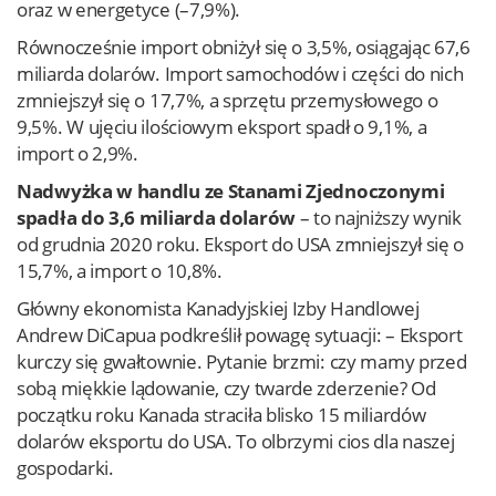
oraz w energetyce (–7,9%).
Równocześnie import obniżył się o 3,5%, osiągając 67,6
miliarda dolarów. Import samochodów i części do nich
zmniejszył się o 17,7%, a sprzętu przemysłowego o
9,5%. W ujęciu ilościowym eksport spadł o 9,1%, a
import o 2,9%.
Nadwyżka w handlu ze Stanami Zjednoczonymi
spadła do 3,6 miliarda dolarów
– to najniższy wynik
od grudnia 2020 roku. Eksport do USA zmniejszył się o
15,7%, a import o 10,8%.
Główny ekonomista Kanadyjskiej Izby Handlowej
Andrew DiCapua podkreślił powagę sytuacji: – Eksport
kurczy się gwałtownie. Pytanie brzmi: czy mamy przed
sobą miękkie lądowanie, czy twarde zderzenie? Od
początku roku Kanada straciła blisko 15 miliardów
dolarów eksportu do USA. To olbrzymi cios dla naszej
gospodarki.