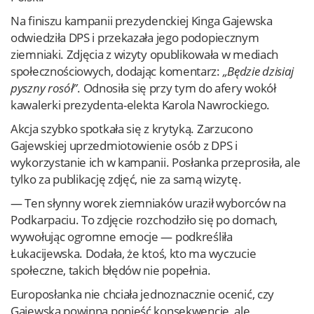
Na finiszu kampanii prezydenckiej Kinga Gajewska
odwiedziła DPS i przekazała jego podopiecznym
ziemniaki. Zdjęcia z wizyty opublikowała w mediach
społecznościowych, dodając komentarz:
„Będzie dzisiaj
pyszny rosół”
. Odnosiła się przy tym do afery wokół
kawalerki prezydenta-elekta Karola Nawrockiego.
Akcja szybko spotkała się z krytyką. Zarzucono
Gajewskiej uprzedmiotowienie osób z DPS i
wykorzystanie ich w kampanii. Posłanka przeprosiła, ale
tylko za publikację zdjęć, nie za samą wizytę.
— Ten słynny worek ziemniaków uraził wyborców na
Podkarpaciu. To zdjęcie rozchodziło się po domach,
wywołując ogromne emocje — podkreśliła
Łukacijewska. Dodała, że ktoś, kto ma wyczucie
społeczne, takich błędów nie popełnia.
Europosłanka nie chciała jednoznacznie ocenić, czy
Gajewska powinna ponieść konsekwencje, ale