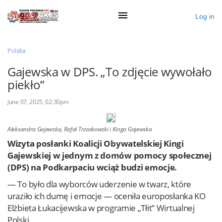
Log in
×
Polska
Gajewska w DPS. „To zdjęcie wywołało
piekło”
Ogłoś się
June 07, 2025, 02:30pm
Działy
Zaloguj przez Clascal
Aleksandra Gajewska, Rafał Trzaskowski i Kinga Gajewska
Wizyta posłanki Koalicji Obywatelskiej Kingi
Gajewskiej w jednym z domów pomocy społecznej
×
(DPS) na Podkarpaciu wciąż budzi emocje.
— To było dla wyborców uderzenie w twarz, które
uraziło ich dumę i emocje — oceniła europosłanka KO
Elżbieta Łukacijewska w programie „Tłit” Wirtualnej
Polski.