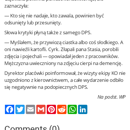
zaznaczyła:
— Kto się nie nadaje, kto zawala, powinien być
odsunięty lub przesunięty.
Słowa krytyki płyną także z samego DPS.
— Myślałem, że przywiozą ciastka albo coś słodkiego. A
oni nawieźli kartofli. Cyrk. Złapali pana Stasia, porobili
zdjęcia i pojechali — opowiadał jeden z pracowników.
Mężczyzna uwieczniony na zdjęciu cierpi na demencję.
Dyrektor placówki poinformował, że wizyty ekipy KO nie
uzgodniono z kierownictwem, a całe wydarzenie odbiło
się negatywnie na podopiecznych DPS.
Na podst. WP
Twitter
Email
Gmail
Pinterest
Reddit
WhatsApp
LinkedIn
Comments (0)