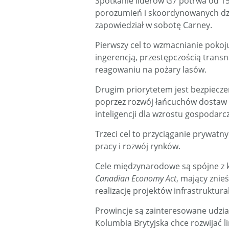
Spotkanie liderów G7 potrwa od 1
porozumień i skoordynowanych dz
zapowiedział w sobotę Carney.
Pierwszy cel to wzmacnianie pokoju
ingerencją, przestępczością tran
reagowaniu na pożary lasów.
Drugim priorytetem jest bezpiecz
poprzez rozwój łańcuchów dostaw 
inteligencji dla wzrostu gospodarc
Trzeci cel to przyciąganie prywatny
pracy i rozwój rynków.
Cele międzynarodowe są spójne z k
Canadian Economy Act
, mający znie
realizację projektów infrastruktur
Prowincje są zainteresowane udzi
Kolumbia Brytyjska chce rozwijać l