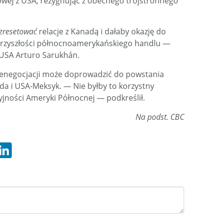
ej z USA, rezygnując z obecnego trójstronnego
zresetować
relacje z Kanadą i dałaby okazję do
zyszłości północnoamerykańskiego handlu —
USA Arturo Sarukhán.
 renegocjacji może doprowadzić do powstania
 i USA-Meksyk. — Nie byłby to korzystny
yjności Ameryki Północnej — podkreślił.
Na podst. CBC
hatsApp
LinkedIn