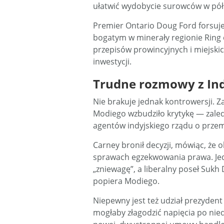
ułatwić wydobycie surowców w półn
Premier Ontario Doug Ford forsuje
bogatym w minerały regionie Ring of
przepisów prowincyjnych i miejskic
inwestycji.
Trudne rozmowy z In
Nie brakuje jednak kontrowersji. Z
Modiego wzbudziło krytykę — zaled
agentów indyjskiego rządu o prze
Carney bronił decyzji, mówiąc, że 
sprawach egzekwowania prawa. Jedn
„zniewagę”, a liberalny poseł Sukh 
popiera Modiego.
Niepewny jest też udział prezyden
mogłaby złagodzić napięcia po ni