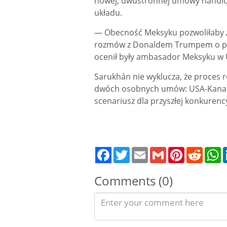
nowej, dwustronnej umowy handlow
układu.
— Obecność Meksyku pozwoliłaby
rozmów z Donaldem Trumpem o pr
ocenił były ambasador Meksyku w 
Sarukhán nie wyklucza, że proces
dwóch osobnych umów: USA-Kanada
scenariusz dla przyszłej konkurenc
Twitter
Email
Gmail
Pinterest
Reddit
W
Comments (0)