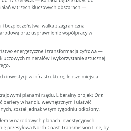
5 do 17 czerwca. — Kanada będzie dążyć do
iałań w trzech kluczowych obszarach —
 i bezpieczeństwa: walka z zagraniczną
snarodową oraz usprawnienie współpracy w
eństwo energetyczne i transformacja cyfrowa —
kluczowych minerałów i wykorzystanie sztucznej
zego.
ch inwestycji w infrastrukturę, lepsze miejsca
rajowymi planami rządu. Liberalny projekt
One
ść bariery w handlu wewnętrznym i ułatwić
alnych, został jednak w tym tygodniu odłożony.
ałem w narodowych planach inwestycyjnych.
inię przesyłową North Coast Transmission Line, by