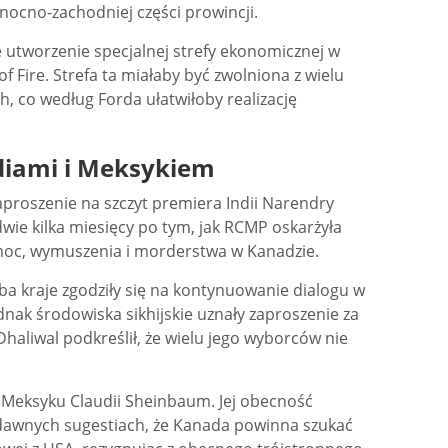
ocno-zachodniej części prowincji.
 utworzenie specjalnej strefy ekonomicznej w
 Fire. Strefa ta miałaby być zwolniona z wielu
h, co według Forda ułatwiłoby realizację
diami i Meksykiem
aproszenie na szczyt premiera Indii Narendry
wie kilka miesięcy po tym, jak RCMP oskarżyła
moc, wymuszenia i morderstwa w Kanadzie.
oba kraje zgodziły się na kontynuowanie dialogu w
ak środowiska sikhijskie uznały zaproszenie za
Dhaliwal podkreślił, że wielu jego wyborców nie
t Meksyku Claudii Sheinbaum. Jej obecność
edawnych sugestiach, że Kanada powinna szukać