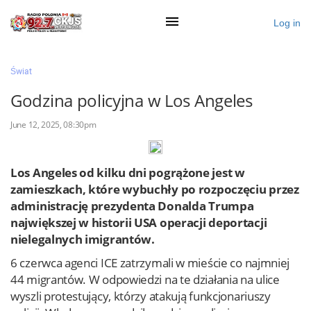
Log in
×
Świat
Godzina policyjna w Los Angeles
Ogłoś się
June 12, 2025, 08:30pm
Działy
Los Angeles od kilku dni pogrążone jest w
Zaloguj przez Clascal
zamieszkach, które wybuchły po rozpoczęciu przez
administrację prezydenta Donalda Trumpa
największej w historii USA operacji deportacji
×
nielegalnych imigrantów.
6 czerwca agenci ICE zatrzymali w mieście co najmniej
44 migrantów. W odpowiedzi na te działania na ulice
wyszli protestujący, którzy atakują funkcjonariuszy