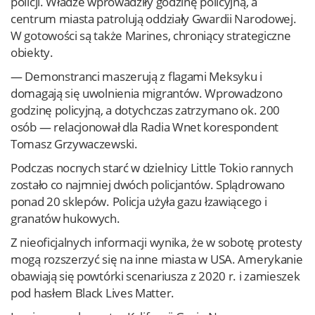
policji. Władze wprowadziły godzinę policyjną, a
centrum miasta patrolują oddziały Gwardii Narodowej.
W gotowości są także Marines, chroniący strategiczne
obiekty.
— Demonstranci maszerują z flagami Meksyku i
domagają się uwolnienia migrantów. Wprowadzono
godzinę policyjną, a dotychczas zatrzymano ok. 200
osób — relacjonował dla Radia Wnet korespondent
Tomasz Grzywaczewski.
Podczas nocnych starć w dzielnicy Little Tokio rannych
zostało co najmniej dwóch policjantów. Splądrowano
ponad 20 sklepów. Policja użyła gazu łzawiącego i
granatów hukowych.
Z nieoficjalnych informacji wynika, że w sobotę protesty
mogą rozszerzyć się na inne miasta w USA. Amerykanie
obawiają się powtórki scenariusza z 2020 r. i zamieszek
pod hasłem Black Lives Matter.