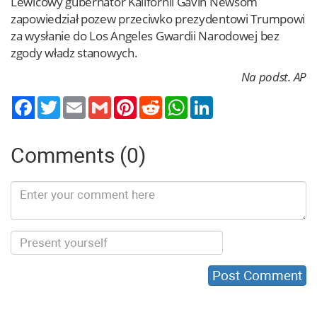
Lewicowy gubernator Kalifornii Gavin Newsom
zapowiedział pozew przeciwko prezydentowi Trumpowi
za wysłanie do Los Angeles Gwardii Narodowej bez
zgody władz stanowych.
Na podst. AP
Twitter
Email
Gmail
Pinterest
Reddit
WhatsApp
LinkedIn
Comments (0)