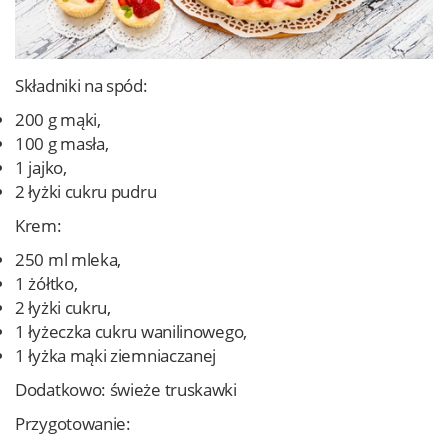
Składniki na spód:
200 g mąki,
100 g masła,
1 jajko,
2 łyżki cukru pudru
Krem:
250 ml mleka,
1 żółtko,
2 łyżki cukru,
1 łyżeczka cukru wanilinowego,
1 łyżka mąki ziemniaczanej
Dodatkowo: świeże truskawki
Przygotowanie: