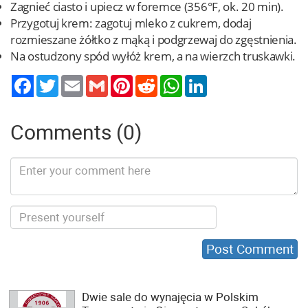
Zagnieć ciasto i upiecz w foremce (356°F, ok. 20 min).
Przygotuj krem: zagotuj mleko z cukrem, dodaj
rozmieszane żółtko z mąką i podgrzewaj do zgęstnienia.
Na ostudzony spód wyłóż krem, a na wierzch truskawki.
Twitter
Email
Gmail
Pinterest
Reddit
WhatsApp
LinkedIn
Comments (0)
Dwie sale do wynajęcia w Polskim