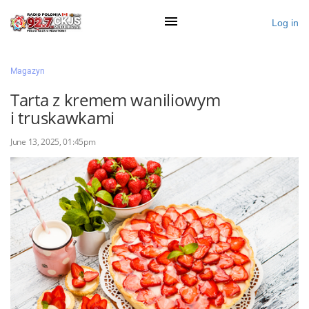
Log in
×
Magazyn
Tarta z kremem waniliowym
i truskawkami
Ogłoś się
June 13, 2025, 01:45pm
Działy
Zaloguj przez Clascal
×