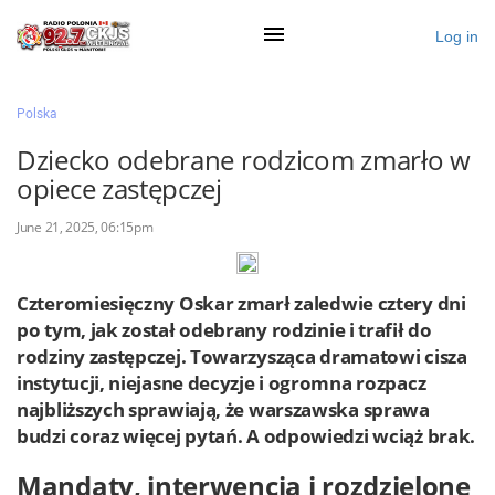
Log in
×
Polska
Dziecko odebrane rodzicom zmarło w
opiece zastępczej
Ogłoś się
June 21, 2025, 06:15pm
Działy
Zaloguj przez Clascal
Czteromiesięczny Oskar zmarł zaledwie cztery dni
po tym, jak został odebrany rodzinie i trafił do
rodziny zastępczej. Towarzysząca dramatowi cisza
×
instytucji, niejasne decyzje i ogromna rozpacz
najbliższych sprawiają, że warszawska sprawa
budzi coraz więcej pytań. A odpowiedzi wciąż brak.
Mandaty, interwencja i rozdzielone