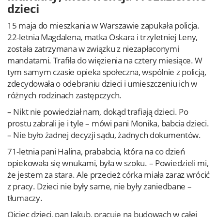
dzieci
15 maja do mieszkania w Warszawie zapukała policja.
22-letnia Magdalena, matka Oskara i trzyletniej Leny,
została zatrzymana w związku z niezapłaconymi
mandatami. Trafiła do więzienia na cztery miesiące. W
tym samym czasie opieka społeczna, wspólnie z policją,
zdecydowała o odebraniu dzieci i umieszczeniu ich w
różnych rodzinach zastępczych.
– Nikt nie powiedział nam, dokąd trafiają dzieci. Po
prostu zabrali je i tyle – mówi pani Monika, babcia dzieci.
– Nie było żadnej decyzji sądu, żadnych dokumentów.
71-letnia pani Halina, prababcia, która na co dzień
opiekowała się wnukami, była w szoku. – Powiedzieli mi,
że jestem za stara. Ale przecież córka miała zaraz wrócić
z pracy. Dzieci nie były same, nie były zaniedbane –
tłumaczy.
Ojciec dzieci, pan Jakub, pracuje na budowach w całej