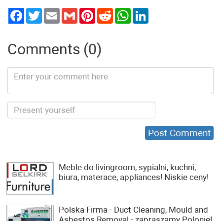
Twitter
Email
Gmail
Pinterest
Reddit
WhatsApp
LinkedIn
Comments (0)
Meble do livingroom, sypialni, kuchni,
biura, materace, appliances! Niskie ceny!
Polska Firma - Duct Cleaning, Mould and
Asbestos Removal - zapraszamy Polonię!