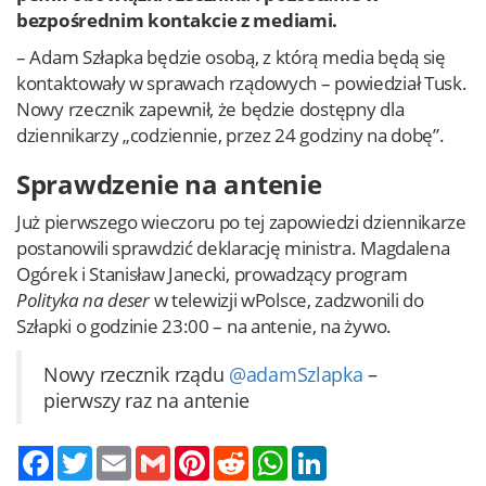
bezpośrednim kontakcie z mediami.
– Adam Szłapka będzie osobą, z którą media będą się
kontaktowały w sprawach rządowych – powiedział Tusk.
Nowy rzecznik zapewnił, że będzie dostępny dla
dziennikarzy „codziennie, przez 24 godziny na dobę”.
Sprawdzenie na antenie
Już pierwszego wieczoru po tej zapowiedzi dziennikarze
postanowili sprawdzić deklarację ministra. Magdalena
Ogórek i Stanisław Janecki, prowadzący program
Polityka na deser
w telewizji wPolsce, zadzwonili do
Szłapki o godzinie 23:00 – na antenie, na żywo.
Nowy rzecznik rządu
@adamSzlapka
–
pierwszy raz na antenie
Twitter
Email
Gmail
Pinterest
Reddit
WhatsApp
LinkedIn