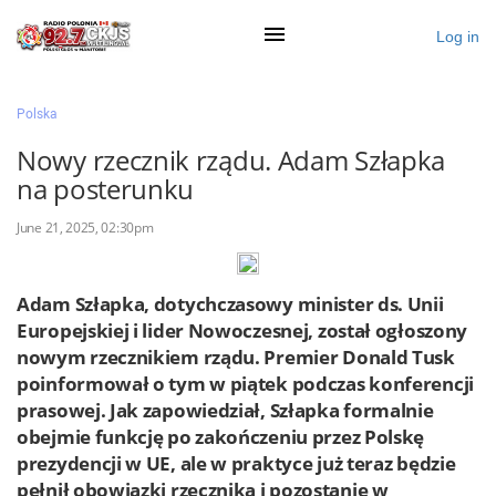
Log in
×
Polska
Nowy rzecznik rządu. Adam Szłapka
na posterunku
Ogłoś się
June 21, 2025, 02:30pm
Działy
Zaloguj przez Clascal
Adam Szłapka, dotychczasowy minister ds. Unii
Europejskiej i lider Nowoczesnej, został ogłoszony
nowym rzecznikiem rządu. Premier Donald Tusk
×
poinformował o tym w piątek podczas konferencji
prasowej. Jak zapowiedział, Szłapka formalnie
obejmie funkcję po zakończeniu przez Polskę
prezydencji w UE, ale w praktyce już teraz będzie
pełnił obowiązki rzecznika i pozostanie w