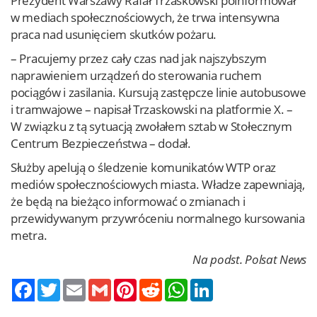
Prezydent Warszawy Rafał Trzaskowski poinformował
w mediach społecznościowych, że trwa intensywna
praca nad usunięciem skutków pożaru.
– Pracujemy przez cały czas nad jak najszybszym
naprawieniem urządzeń do sterowania ruchem
pociągów i zasilania. Kursują zastępcze linie autobusowe
i tramwajowe – napisał Trzaskowski na platformie X. –
W związku z tą sytuacją zwołałem sztab w Stołecznym
Centrum Bezpieczeństwa – dodał.
Służby apelują o śledzenie komunikatów WTP oraz
mediów społecznościowych miasta. Władze zapewniają,
że będą na bieżąco informować o zmianach i
przewidywanym przywróceniu normalnego kursowania
metra.
Na podst. Polsat News
Twitter
Email
Gmail
Pinterest
Reddit
WhatsApp
LinkedIn