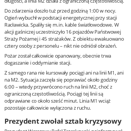
długości, a linia M2 działa z ograniczoną częstotliwością.
Do zdarzenia doszło tuż przed godziną 1:00 w nocy.
Ogień wybuchł w podstacji energetycznej przy stacji
Racławicka. Spaliły się m.in. kable światłowodowe. W
akcji gaśniczej uczestniczyło 16 pojazdów Państwowej
Straży Pożarnej i 45 strażaków. Z obiektu ewakuowano
cztery osoby z personelu – nikt nie odniósł obrażeń.
Pożar został całkowicie opanowany, obecnie trwa
dogaszanie i oddymianie stacji.
Z samego rana nie kursowały pociągi ani na linii M1, ani
na M2. Sytuacja zaczęła się poprawiać około godziny
6:00 – wtedy przywrócono ruch na linii M2, choć z
ograniczoną częstotliwością. Pociągi tej linii są
odprawiane co około sześć minut. Linia M1 wciąż
pozostaje całkowicie wyłączona z ruchu.
Prezydent zwołał sztab kryzysowy