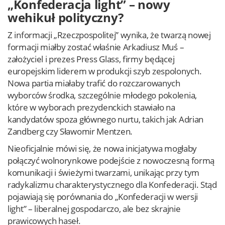
„Konfederacja light” – nowy
wehikuł polityczny?
Z informacji „Rzeczpospolitej” wynika, że twarzą nowej
formacji miałby zostać właśnie Arkadiusz Muś –
założyciel i prezes Press Glass, firmy będącej
europejskim liderem w produkcji szyb zespolonych.
Nowa partia miałaby trafić do rozczarowanych
wyborców środka, szczególnie młodego pokolenia,
które w wyborach prezydenckich stawiało na
kandydatów spoza głównego nurtu, takich jak Adrian
Zandberg czy Sławomir Mentzen.
Nieoficjalnie mówi się, że nowa inicjatywa mogłaby
połączyć wolnorynkowe podejście z nowoczesną formą
komunikacji i świeżymi twarzami, unikając przy tym
radykalizmu charakterystycznego dla Konfederacji. Stąd
pojawiają się porównania do „Konfederacji w wersji
light” – liberalnej gospodarczo, ale bez skrajnie
prawicowych haseł.