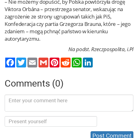
– Nie możemy dopuścić, by Polska powtórzyła drogę
Viktora Orbána – przestrzega senator, wskazując na
zagrożenie ze strony ugrupowań takich jak PiS,
Konfederacja czy partia Grzegorza Brauna, które – jego
zdaniem – mogą pchnąć państwo w kierunku
autorytaryzmu.
Na podst. Rzeczpospolita, i.Pl
Twitter
Email
Gmail
Pinterest
Reddit
WhatsApp
LinkedIn
Comments (0)