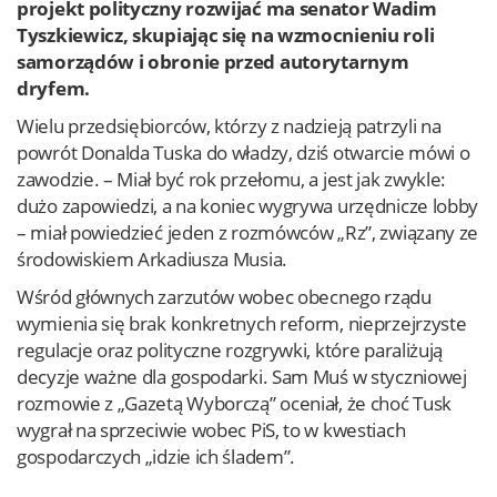
projekt polityczny rozwijać ma senator Wadim
Tyszkiewicz, skupiając się na wzmocnieniu roli
samorządów i obronie przed autorytarnym
dryfem.
Wielu przedsiębiorców, którzy z nadzieją patrzyli na
powrót Donalda Tuska do władzy, dziś otwarcie mówi o
zawodzie. – Miał być rok przełomu, a jest jak zwykle:
dużo zapowiedzi, a na koniec wygrywa urzędnicze lobby
– miał powiedzieć jeden z rozmówców „Rz”, związany ze
środowiskiem Arkadiusza Musia.
Wśród głównych zarzutów wobec obecnego rządu
wymienia się brak konkretnych reform, nieprzejrzyste
regulacje oraz polityczne rozgrywki, które paraliżują
decyzje ważne dla gospodarki. Sam Muś w styczniowej
rozmowie z „Gazetą Wyborczą” oceniał, że choć Tusk
wygrał na sprzeciwie wobec PiS, to w kwestiach
gospodarczych „idzie ich śladem”.