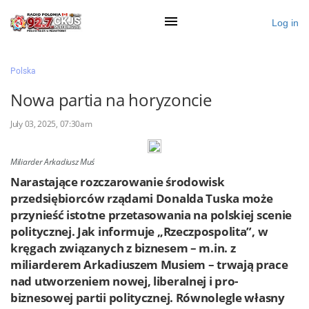
Log in
×
Polska
Nowa partia na horyzoncie
Ogłoś się
July 03, 2025, 07:30am
Działy
Miliarder Arkadiusz Muś
Zaloguj przez Clascal
Narastające rozczarowanie środowisk
przedsiębiorców rządami Donalda Tuska może
przynieść istotne przetasowania na polskiej scenie
×
politycznej. Jak informuje „Rzeczpospolita”, w
kręgach związanych z biznesem – m.in. z
miliarderem Arkadiuszem Musiem – trwają prace
nad utworzeniem nowej, liberalnej i pro-
biznesowej partii politycznej. Równolegle własny