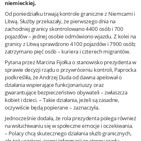
niemieckiej.
Od poniedziałku trwają kontrole graniczne z Niemcami i
Litwą. Służby przekazały, że pierwszego dnia na
zachodniej granicy skontrolowano 4400 osób i 700
pojazdów – jednej osobie odmówiono wjazdu. Z kolei na
granicy z Litwą sprawdzono 4100 pojazdów i 7900 osób;
zatrzymano pięć osób – kuriera i czterech migrantów.
Pytana przez Marcina Fijołka o stanowisko prezydenta w
sprawie decyzji rządu o przywróceniu kontroli, Paprocka
podkreśliła, że Andrzej Duda od dawna apelował o
działania wspierające funkcjonariuszy oraz
gwarantujące bezpieczeństwo obywateli – zwłaszcza
kobiet i dzieci. – Takie działania, jeżeli są zasadne,
oczywiście będą popierane – zaznaczyła.
Jednocześnie dodała, że rola prezydenta polega również
na wsłuchiwaniu się w społeczne emocje i oczekiwania.
– Polacy chcą skutecznego działania służb granicznych,
ale też uczciwej, jasnej informacji ze strony rządu –