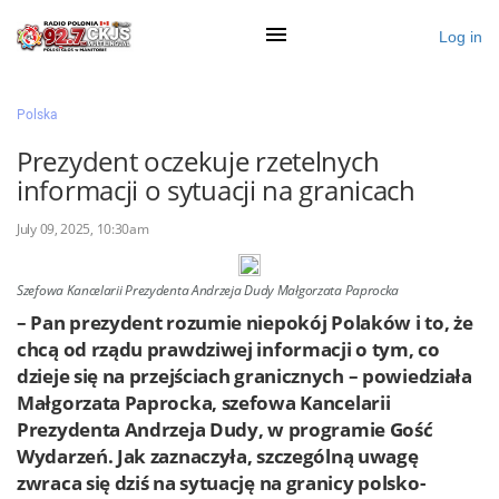
Log in
×
Polska
Prezydent oczekuje rzetelnych
informacji o sytuacji na granicach
Ogłoś się
July 09, 2025, 10:30am
Działy
Zaloguj przez Clascal
Szefowa Kancelarii Prezydenta Andrzeja Dudy Małgorzata Paprocka
– Pan prezydent rozumie niepokój Polaków i to, że
chcą od rządu prawdziwej informacji o tym, co
×
dzieje się na przejściach granicznych – powiedziała
Małgorzata Paprocka, szefowa Kancelarii
Prezydenta Andrzeja Dudy, w programie Gość
Wydarzeń. Jak zaznaczyła, szczególną uwagę
zwraca się dziś na sytuację na granicy polsko-