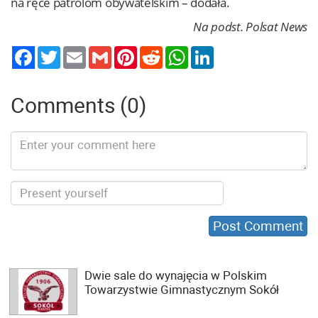
na ręce patrolom obywatelskim – dodała.
Na podst. Polsat News
Twitter
Email
Gmail
Pinterest
Reddit
WhatsApp
LinkedIn
Comments (0)
Dwie sale do wynajęcia w Polskim
Towarzystwie Gimnastycznym Sokół