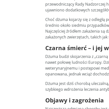
przewodniczący Rady Nadzorczej hr
ujawniono dodatkowych szczegółó
Choć dżuma kojarzy się z odległą p
średnio około siedmiu przypadków 
Najczęściej źródłem zakażenia są d
zakażonych zwierzętach, takich jak s
Czarna śmierć – i jej 
Dżuma budzi skojarzenia z „czarną ś
nawet połowę ludności Europy. Dziś
weterynaryjnemu i postępowi medy
opanowana, jednak wciąż dochodzi
Dżuma jest dziś chorobą uleczaln
szybkiego wdrożenia leczenia anty
Objawy i zagrożenia
Najczęstszą odmianą choroby jest 