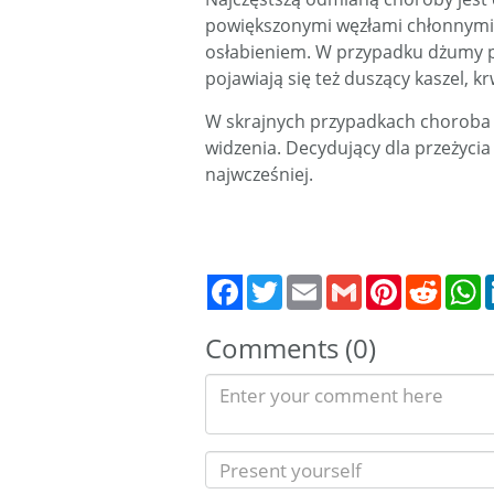
powiększonymi węzłami chłonnymi, 
osłabieniem. W przypadku dżumy płu
pojawiają się też duszący kaszel, k
W skrajnych przypadkach choroba 
widzenia. Decydujący dla przeżycia 
najwcześniej.
Twitter
Email
Gmail
Pinterest
Reddit
W
Comments (0)