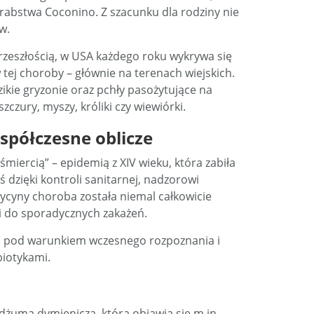
abstwa Coconino. Z szacunku dla rodziny nie
w.
rzeszłością, w USA każdego roku wykrywa się
tej choroby – głównie na terenach wiejskich.
zikie gryzonie oraz pchły pasożytujące na
zczury, myszy, króliki czy wiewiórki.
współczesne oblicze
miercią” – epidemią z XIV wieku, która zabiła
 dzięki kontroli sanitarnej, nadzorowi
cyny choroba została niemal całkowicie
 do sporadycznych zakażeń.
ą, pod warunkiem wczesnego rozpoznania i
biotykami.
dżuma dymienicza, która objawia się m.in.