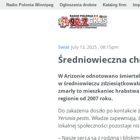
Radio Polonia Winnipeg
Ogłoszenia drobne
Katalog firm
Imp
Świat
July 13, 2025 , 08:15pm
Średniowieczna c
W Arizonie odnotowano śmiertel
w średniowieczu zdziesiątkowała
zmarły to mieszkaniec hrabstwa
regionie od 2007 roku.
Do zakażenia doszło po kontakcie
Yersinia pestis
. Władze zapewniają, 
lokalnej społeczności pozostaje nis
– Nasze serca są z rodziną i bliski