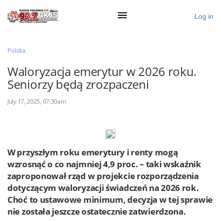
Log in
×
Polska
Waloryzacja emerytur w 2026 roku.
Seniorzy będą zrozpaczeni
Ogłoś się
July 17, 2025, 07:30am
Działy
Zaloguj przez Clascal
W przyszłym roku emerytury i renty mogą
×
wzrosnąć o co najmniej 4,9 proc. – taki wskaźnik
zaproponował rząd w projekcie rozporządzenia
dotyczącym waloryzacji świadczeń na 2026 rok.
Choć to ustawowe minimum, decyzja w tej sprawie
nie została jeszcze ostatecznie zatwierdzona.