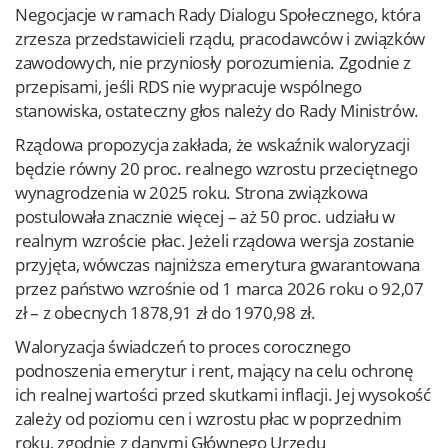
Negocjacje w ramach Rady Dialogu Społecznego, która
zrzesza przedstawicieli rządu, pracodawców i związków
zawodowych, nie przyniosły porozumienia. Zgodnie z
przepisami, jeśli RDS nie wypracuje wspólnego
stanowiska, ostateczny głos należy do Rady Ministrów.
Rządowa propozycja zakłada, że wskaźnik waloryzacji
będzie równy 20 proc. realnego wzrostu przeciętnego
wynagrodzenia w 2025 roku. Strona związkowa
postulowała znacznie więcej – aż 50 proc. udziału w
realnym wzroście płac. Jeżeli rządowa wersja zostanie
przyjęta, wówczas najniższa emerytura gwarantowana
przez państwo wzrośnie od 1 marca 2026 roku o 92,07
zł – z obecnych 1878,91 zł do 1970,98 zł.
Waloryzacja świadczeń to proces corocznego
podnoszenia emerytur i rent, mający na celu ochronę
ich realnej wartości przed skutkami inflacji. Jej wysokość
zależy od poziomu cen i wzrostu płac w poprzednim
roku, zgodnie z danymi Głównego Urzędu