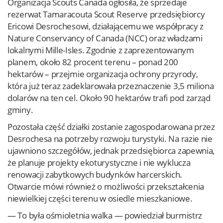
Organizacja Scouts Canada ogłosiła, że sprzedaje
rezerwat Tamaracouta Scout Reserve przedsiębiorcy
Ericowi Desrochesowi, działającemu we współpracy z
Nature Conservancy of Canada (NCC) oraz władzami
lokalnymi Mille-Isles. Zgodnie z zaprezentowanym
planem, około 82 procent terenu – ponad 200
hektarów – przejmie organizacja ochrony przyrody,
która już teraz zadeklarowała przeznaczenie 3,5 miliona
dolarów na ten cel. Około 90 hektarów trafi pod zarząd
gminy.
Pozostała część działki zostanie zagospodarowana przez
Desrochesa na potrzeby rozwoju turystyki. Na razie nie
ujawniono szczegółów, jednak przedsiębiorca zapewnia,
że planuje projekty ekoturystyczne i nie wyklucza
renowacji zabytkowych budynków harcerskich.
Otwarcie mówi również o możliwości przekształcenia
niewielkiej części terenu w osiedle mieszkaniowe.
— To była ośmioletnia walka — powiedział burmistrz