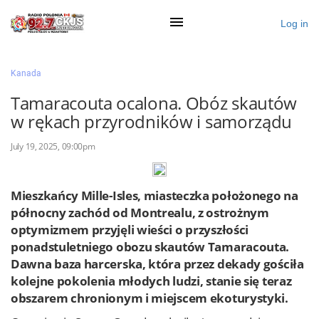
Log in
×
Kanada
Tamaracouta ocalona. Obóz skautów
w rękach przyrodników i samorządu
Ogłoś się
July 19, 2025, 09:00pm
Działy
Zaloguj przez Clascal
Mieszkańcy Mille-Isles, miasteczka położonego na
północny zachód od Montrealu, z ostrożnym
optymizmem przyjęli wieści o przyszłości
×
ponadstuletniego obozu skautów Tamaracouta.
Dawna baza harcerska, która przez dekady gościła
kolejne pokolenia młodych ludzi, stanie się teraz
obszarem chronionym i miejscem ekoturystyki.