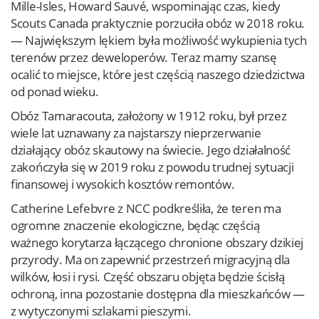
Mille-Isles, Howard Sauvé, wspominając czas, kiedy
Scouts Canada praktycznie porzuciła obóz w 2018 roku.
— Największym lękiem była możliwość wykupienia tych
terenów przez deweloperów. Teraz mamy szansę
ocalić to miejsce, które jest częścią naszego dziedzictwa
od ponad wieku.
Obóz Tamaracouta, założony w 1912 roku, był przez
wiele lat uznawany za najstarszy nieprzerwanie
działający obóz skautowy na świecie. Jego działalność
zakończyła się w 2019 roku z powodu trudnej sytuacji
finansowej i wysokich kosztów remontów.
Catherine Lefebvre z NCC podkreśliła, że teren ma
ogromne znaczenie ekologiczne, będąc częścią
ważnego korytarza łączącego chronione obszary dzikiej
przyrody. Ma on zapewnić przestrzeń migracyjną dla
wilków, łosi i rysi. Część obszaru objęta będzie ścisłą
ochroną, inna pozostanie dostępna dla mieszkańców —
z wytyczonymi szlakami pieszymi.