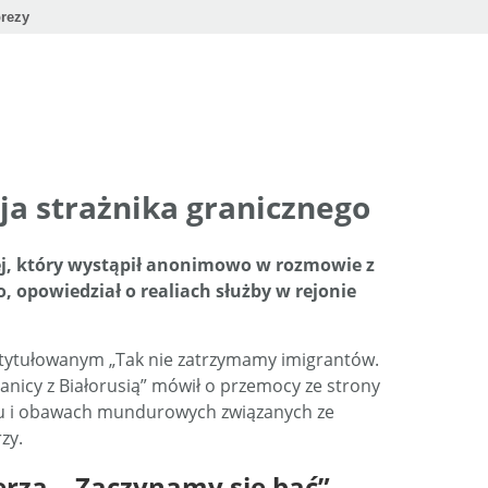
rezy
ja strażnika granicznego
ej, który wystąpił anonimowo w rozmowie z
 opowiedział o realiach służby w rejonie
tytułowanym „Tak nie zatrzymamy imigrantów.
ranicy z Białorusią” mówił o przemocy ze strony
u i obawach mundurowych związanych ze
zy.
erza. „Zaczynamy się bać”