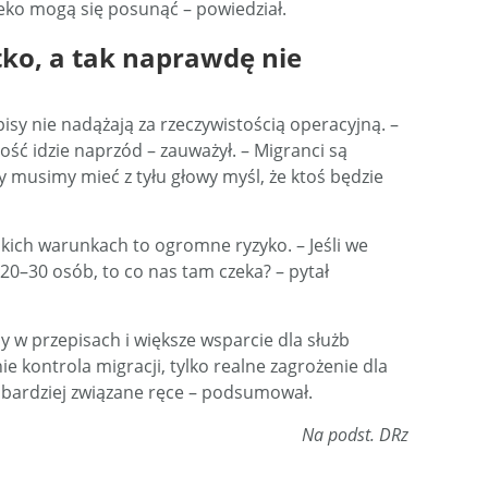
leko mogą się posunąć – powiedział.
ko, a tak naprawdę nie
sy nie nadążają za rzeczywistością operacyjną. –
zość idzie naprzód – zauważył. – Migranci są
y musimy mieć z tyłu głowy myśl, że ktoś będzie
takich warunkach to ogromne ryzyko. – Jeśli we
0–30 osób, to co nas tam czeka? – pytał
 w przepisach i większe wsparcie dla służb
 nie kontrola migracji, tylko realne zagrożenie dla
bardziej związane ręce – podsumował.
Na podst. DRz