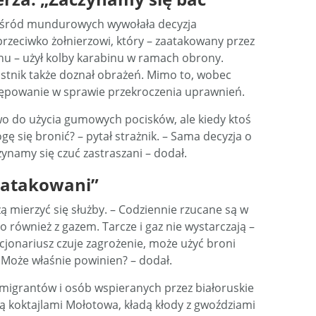
j wśród mundurowych wywołała decyzja
rzeciwko żołnierzowi, który – zaatakowany przez
u – użył kolby karabinu w ramach obrony.
astnik także doznał obrażeń. Mimo to, wobec
ępowanie w sprawie przekroczenia uprawnień.
awo do użycia gumowych pocisków, ale kiedy ktoś
ę się bronić? – pytał strażnik. – Sama decyzja o
zynamy się czuć zastraszani – dodał.
 atakowani”
ą mierzyć się służby. – Codziennie rzucane są w
o również z gazem. Tarcze i gaz nie wystarczają –
kcjonariusz czuje zagrożenie, może użyć broni
ł. Może właśnie powinien? – dodał.
ny migrantów i osób wspieranych przez białoruskie
ją koktajlami Mołotowa, kładą kłody z gwoździami