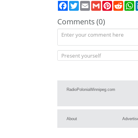
Twitter
Email
Gmail
Pinterest
Reddit
W
Comments (0)
RadioPoloniaWinnipeg.com
About
Advertis