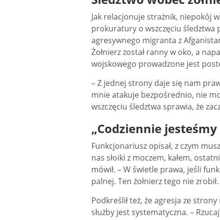
Jak relacjonuje strażnik, niepokó
prokuratury o wszczęciu śledztwa p
agresywnego migranta z Afganistan
Żołnierz został ranny w oko, a nap
wojskowego prowadzone jest post
– Z jednej strony daje się nam pr
mnie atakuje bezpośrednio, nie mog
wszczęciu śledztwa sprawia, że zac
„Codziennie jesteśmy
Funkcjonariusz opisał, z czym musz
nas słoiki z moczem, kałem, ostatni
mówił. – W świetle prawa, jeśli fun
palnej. Ten żołnierz tego nie zrobi
Podkreślił też, że agresja ze stro
służby jest systematyczna. – Rzuca