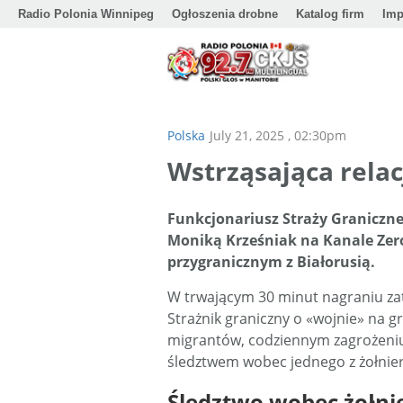
Radio Polonia Winnipeg
Ogłoszenia drobne
Katalog firm
Imp
Polska
July 21, 2025 , 02:30pm
Wstrząsająca relac
Funkcjonariusz Straży Graniczn
Moniką Krześniak na Kanale Zero,
przygranicznym z Białorusią.
W trwającym 30 minut nagraniu za
Strażnik graniczny o «wojnie» na g
migrantów, codziennym zagrożeni
śledztwem wobec jednego z żołnier
Śledztwo wobec żołni