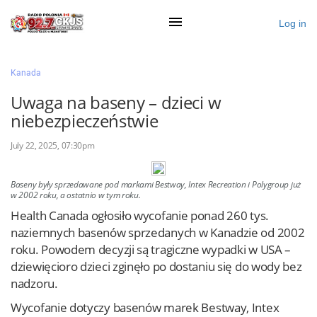
Log in
×
Kanada
Uwaga na baseny – dzieci w
niebezpieczeństwie
Ogłoś się
July 22, 2025, 07:30pm
Działy
Zaloguj przez Clascal
Baseny były sprzedawane pod markami Bestway, Intex Recreation i Polygroup już
w 2002 roku, a ostatnio w tym roku.
Health Canada ogłosiło wycofanie ponad 260 tys.
×
naziemnych basenów sprzedanych w Kanadzie od 2002
roku. Powodem decyzji są tragiczne wypadki w USA –
dziewięcioro dzieci zginęło po dostaniu się do wody bez
nadzoru.
Wycofanie dotyczy basenów marek Bestway, Intex