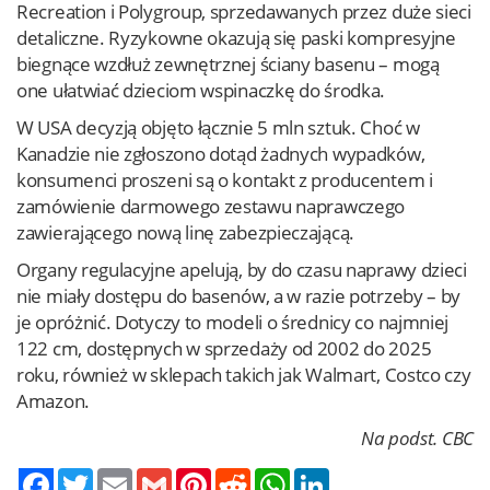
Recreation i Polygroup, sprzedawanych przez duże sieci
detaliczne. Ryzykowne okazują się paski kompresyjne
biegnące wzdłuż zewnętrznej ściany basenu – mogą
one ułatwiać dzieciom wspinaczkę do środka.
W USA decyzją objęto łącznie 5 mln sztuk. Choć w
Kanadzie nie zgłoszono dotąd żadnych wypadków,
konsumenci proszeni są o kontakt z producentem i
zamówienie darmowego zestawu naprawczego
zawierającego nową linę zabezpieczającą.
Organy regulacyjne apelują, by do czasu naprawy dzieci
nie miały dostępu do basenów, a w razie potrzeby – by
je opróżnić. Dotyczy to modeli o średnicy co najmniej
122 cm, dostępnych w sprzedaży od 2002 do 2025
roku, również w sklepach takich jak Walmart, Costco czy
Amazon.
Na podst. CBC
Twitter
Email
Gmail
Pinterest
Reddit
WhatsApp
LinkedIn