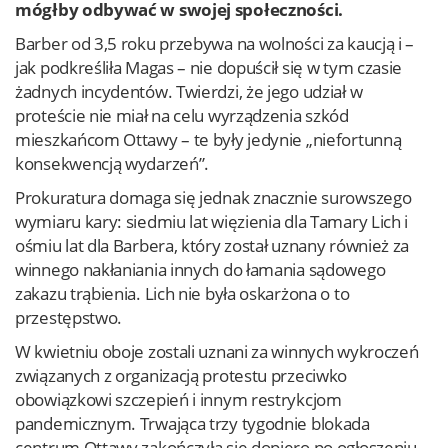
mógłby odbywać w swojej społeczności.
Barber od 3,5 roku przebywa na wolności za kaucją i –
jak podkreśliła Magas – nie dopuścił się w tym czasie
żadnych incydentów. Twierdzi, że jego udział w
proteście nie miał na celu wyrządzenia szkód
mieszkańcom Ottawy – te były jedynie „niefortunną
konsekwencją wydarzeń”.
Prokuratura domaga się jednak znacznie surowszego
wymiaru kary: siedmiu lat więzienia dla Tamary Lich i
ośmiu lat dla Barbera, który został uznany również za
winnego nakłaniania innych do łamania sądowego
zakazu trąbienia. Lich nie była oskarżona o to
przestępstwo.
W kwietniu oboje zostali uznani za winnych wykroczeń
związanych z organizacją protestu przeciwko
obowiązkowi szczepień i innym restrykcjom
pandemicznym. Trwająca trzy tygodnie blokada
centrum Ottawy zakończyła się dopiero po ogłoszeniu