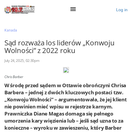
Log in
×
Kanada
Sąd rozważa los liderów „Konwoju
Wolności” z 2022 roku
Ogłoś się
July 24, 2025, 02:30pm
Działy
Zaloguj przez Clascal
Chris Barber
W środę przed sądem w Ottawie obrończyni Chrisa
Barbera – jednej z dwóch kluczowych postaci tzw.
×
„Konwoju Wolności” – argumentowała, że jej klient
nie powinien mieć wpisu w rejestrze karnym.
Prawniczka Diane Magas domaga się pełnego
umorzenia kary więzienia lub – jeśli sąd uzna to za
konieczne – wyroku w zawieszeniu, który Barber