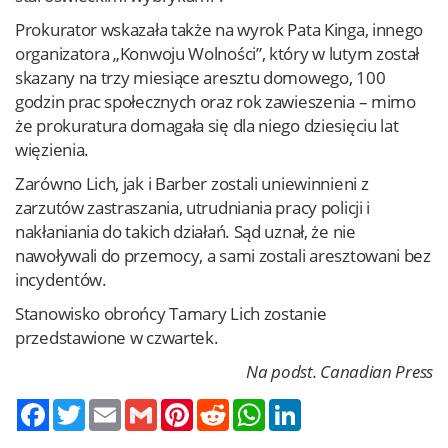
Prokurator wskazała także na wyrok Pata Kinga, innego
organizatora „Konwoju Wolności”, który w lutym został
skazany na trzy miesiące aresztu domowego, 100
godzin prac społecznych oraz rok zawieszenia – mimo
że prokuratura domagała się dla niego dziesięciu lat
więzienia.
Zarówno Lich, jak i Barber zostali uniewinnieni z
zarzutów zastraszania, utrudniania pracy policji i
nakłaniania do takich działań. Sąd uznał, że nie
nawoływali do przemocy, a sami zostali aresztowani bez
incydentów.
Stanowisko obrońcy Tamary Lich zostanie
przedstawione w czwartek.
Na podst. Canadian Press
Twitter
Email
Gmail
Pinterest
Reddit
WhatsApp
LinkedIn