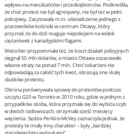
wpływu na mieszkańców i przedsiębiorców. Podkreśliła,
że choć protest nie był agresywny, nie był też w pełni
pokojowy. Zacytowała m.in. oświadczenie jednego z
pracowników kościoła w centrum Ottawy, który
przyznał, że do dziś reaguje niepokojem na widok
ciężarówek z kanadyjskimi flagami.
Wetscher przypomniała też, że koszt działań policyjnych
sięgnął 55 mln dolarów, a miasto Ottawa oszacowało
własne straty na ponad 7 mln. Choć oskarżeni nie
odpowiadają za całość tych kwot, obrazują one skalę
skutków protestu.
Obrona porównywała sprawę do protestów podczas
szczytu G20 w Toronto w 2010 roku, gdzie w jednym z
przypadków osoba, która przyznała się do wybicia szyb
w dwóch radiowozach, otrzymała sześć miesięcy
więzienia. Sędzia Perkins-McVey zaznaczyła jednak, że
protesty te miały inny charakter – były „bardziej
staroświeckimi wybrykami”.