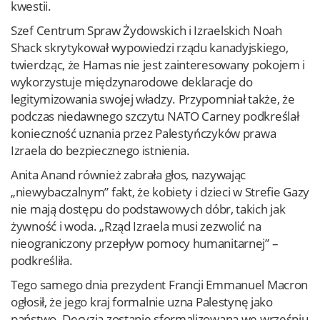
kwestii.
Szef Centrum Spraw Żydowskich i Izraelskich Noah
Shack skrytykował wypowiedzi rządu kanadyjskiego,
twierdząc, że Hamas nie jest zainteresowany pokojem i
wykorzystuje międzynarodowe deklaracje do
legitymizowania swojej władzy. Przypomniał także, że
podczas niedawnego szczytu NATO Carney podkreślał
konieczność uznania przez Palestyńczyków prawa
Izraela do bezpiecznego istnienia.
Anita Anand również zabrała głos, nazywając
„niewybaczalnym” fakt, że kobiety i dzieci w Strefie Gazy
nie mają dostępu do podstawowych dóbr, takich jak
żywność i woda. „Rząd Izraela musi zezwolić na
nieograniczony przepływ pomocy humanitarnej” –
podkreśliła.
Tego samego dnia prezydent Francji Emmanuel Macron
ogłosił, że jego kraj formalnie uzna Palestynę jako
państwo. Decyzja zostanie sformalizowana we wrześniu