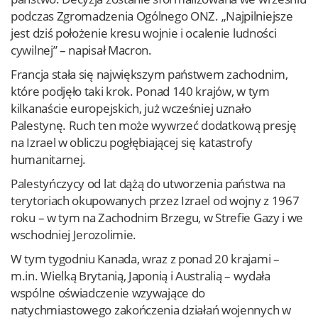
podczas Zgromadzenia Ogólnego ONZ. „Najpilniejsze
jest dziś położenie kresu wojnie i ocalenie ludności
cywilnej” – napisał Macron.
Francja stała się największym państwem zachodnim,
które podjęło taki krok. Ponad 140 krajów, w tym
kilkanaście europejskich, już wcześniej uznało
Palestynę. Ruch ten może wywrzeć dodatkową presję
na Izrael w obliczu pogłębiającej się katastrofy
humanitarnej.
Palestyńczycy od lat dążą do utworzenia państwa na
terytoriach okupowanych przez Izrael od wojny z 1967
roku – w tym na Zachodnim Brzegu, w Strefie Gazy i we
wschodniej Jerozolimie.
W tym tygodniu Kanada, wraz z ponad 20 krajami –
m.in. Wielką Brytanią, Japonią i Australią – wydała
wspólne oświadczenie wzywające do
natychmiastowego zakończenia działań wojennych w