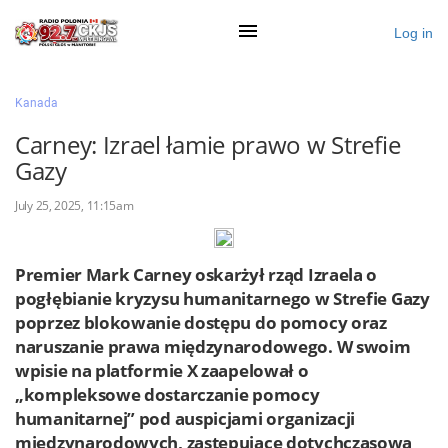
Log in
×
Kanada
Carney: Izrael łamie prawo w Strefie
Gazy
Ogłoś się
July 25, 2025, 11:15am
Działy
Zaloguj przez Clascal
Premier Mark Carney oskarżył rząd Izraela o
pogłębianie kryzysu humanitarnego w Strefie Gazy
poprzez blokowanie dostępu do pomocy oraz
×
naruszanie prawa międzynarodowego. W swoim
wpisie na platformie X zaapelował o
„kompleksowe dostarczanie pomocy
humanitarnej” pod auspicjami organizacji
międzynarodowych, zastępujące dotychczasową