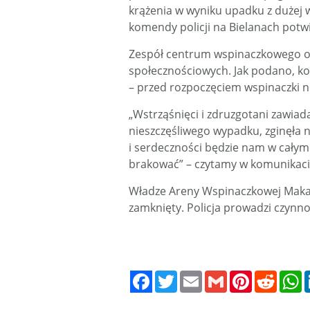
krążenia w wyniku upadku z dużej 
komendy policji na Bielanach potwi
Zespół centrum wspinaczkowego o
społecznościowych. Jak podano, ko
– przed rozpoczęciem wspinaczki n
„Wstrząśnięci i zdruzgotani zawiad
nieszczęśliwego wypadku, zginęła n
i serdeczności będzie nam w cał
brakować” – czytamy w komunikaci
Władze Areny Wspinaczkowej Makak
zamknięty. Policja prowadzi czynno
Twitter
Email
Gmail
Pinterest
Reddit
W