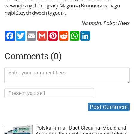
wewnętrznych i migracji Magnusa Brunnera w ciągu
najbliższych dwóch tygodni.
Na podst. Polsat News
Twitter
Email
Gmail
Pinterest
Reddit
WhatsApp
LinkedIn
Comments (0)
Polska Firma - Duct Cleaning, Mould and
Asbestos Removal - zapraszamy Polonię!