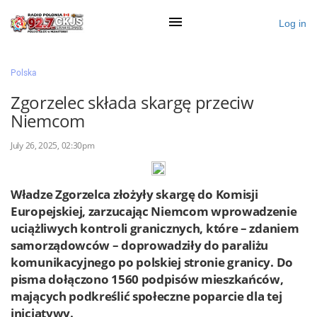
Log in
×
Polska
Zgorzelec składa skargę przeciw
Niemcom
Ogłoś się
July 26, 2025, 02:30pm
Działy
Zaloguj przez Clascal
Władze Zgorzelca złożyły skargę do Komisji
Europejskiej, zarzucając Niemcom wprowadzenie
uciążliwych kontroli granicznych, które – zdaniem
×
samorządowców – doprowadziły do paraliżu
komunikacyjnego po polskiej stronie granicy. Do
pisma dołączono 1560 podpisów mieszkańców,
mających podkreślić społeczne poparcie dla tej
inicjatywy.