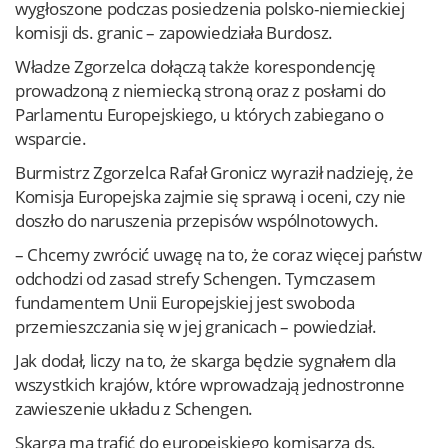
wygłoszone podczas posiedzenia polsko-niemieckiej
komisji ds. granic – zapowiedziała Burdosz.
Władze Zgorzelca dołączą także korespondencję
prowadzoną z niemiecką stroną oraz z posłami do
Parlamentu Europejskiego, u których zabiegano o
wsparcie.
Burmistrz Zgorzelca Rafał Gronicz wyraził nadzieję, że
Komisja Europejska zajmie się sprawą i oceni, czy nie
doszło do naruszenia przepisów wspólnotowych.
– Chcemy zwrócić uwagę na to, że coraz więcej państw
odchodzi od zasad strefy Schengen. Tymczasem
fundamentem Unii Europejskiej jest swoboda
przemieszczania się w jej granicach – powiedział.
Jak dodał, liczy na to, że skarga będzie sygnałem dla
wszystkich krajów, które wprowadzają jednostronne
zawieszenie układu z Schengen.
Skarga ma trafić do europejskiego komisarza ds.