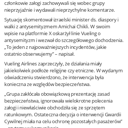
członkowie załogi zachowywali się wobec grupy
nieprzyjaźnie i wydawali nieprzychylne komentarze.
Sytuację skomentował izraelski minister ds. diaspory i
walki z antysemityzmem Amichai Chikli. W swoim
wpisie na platformie X oskarżył linie Vueling o
antysemityzm i wezwał do szczegółowego dochodzenia.
„To jeden z najpoważniejszych incydentów, jakie
ostatnio obserwujemy” – napisał.
Vueling Airlines zaprzeczyły, że działania miały
jakiekolwiek podłoże religijne czy etniczne. W wydanym
oświadczeniu stwierdzono, że interwencja była
konieczna ze względów bezpieczeństwa.
„Grupa zakłócała obowiązkową prezentację zasad
bezpieczeństwa, ignorowała wielokrotne polecenia
załogi i niewłaściwie obchodziła się ze sprzętem
ratunkowym. Ostateczna decyzja o interwencji Gwardii
Cywilnej miała na celu ochronę pozostałych pasażerów”