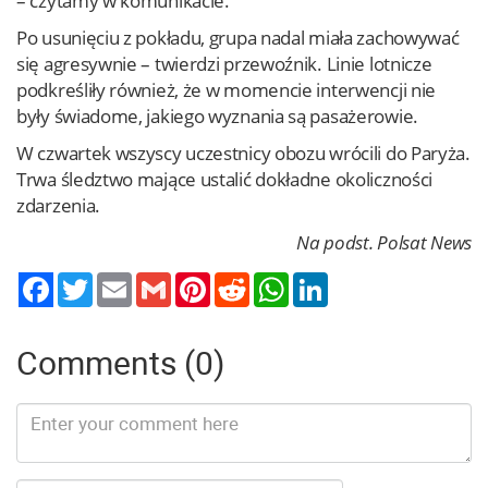
– czytamy w komunikacie.
Po usunięciu z pokładu, grupa nadal miała zachowywać
się agresywnie – twierdzi przewoźnik. Linie lotnicze
podkreśliły również, że w momencie interwencji nie
były świadome, jakiego wyznania są pasażerowie.
W czwartek wszyscy uczestnicy obozu wrócili do Paryża.
Trwa śledztwo mające ustalić dokładne okoliczności
zdarzenia.
Na podst. Polsat News
Twitter
Email
Gmail
Pinterest
Reddit
WhatsApp
LinkedIn
Comments (0)