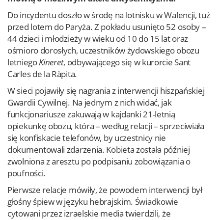
Do incydentu doszło w środę na lotnisku w Walencji, tuż
przed lotem do Paryża. Z pokładu usunięto 52 osoby –
44 dzieci i młodzieży w wieku od 10 do 15 lat oraz
ośmioro dorosłych, uczestników żydowskiego obozu
letniego
Kineret
, odbywającego się w kurorcie Sant
Carles de la Ràpita.
W sieci pojawiły się nagrania z interwencji hiszpańskiej
Gwardii Cywilnej. Na jednym z nich widać, jak
funkcjonariusze zakuwają w kajdanki 21-letnią
opiekunkę obozu, która – według relacji – sprzeciwiała
się konfiskacie telefonów, by uczestnicy nie
dokumentowali zdarzenia. Kobieta została później
zwolniona z aresztu po podpisaniu zobowiązania o
poufności.
Pierwsze relacje mówiły, że powodem interwencji był
głośny śpiew w języku hebrajskim. Świadkowie
cytowani przez izraelskie media twierdzili, że