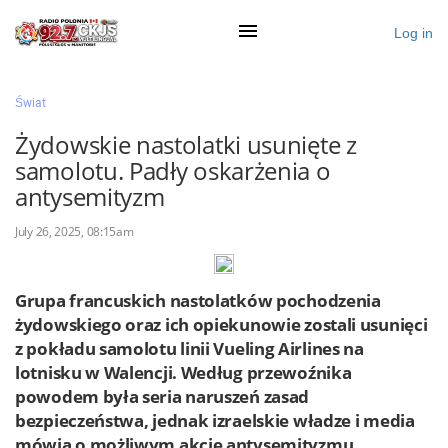
Log in
×
Świat
Żydowskie nastolatki usunięte z
samolotu. Padły oskarżenia o
Ogłoś się
antysemityzm
Działy
July 26, 2025, 08:15am
Zaloguj przez Clascal
Grupa francuskich nastolatków pochodzenia
żydowskiego oraz ich opiekunowie zostali usunięci
×
z pokładu samolotu linii Vueling Airlines na
lotnisku w Walencji. Według przewoźnika
powodem była seria naruszeń zasad
bezpieczeństwa, jednak izraelskie władze i media
mówią o możliwym akcie antysemityzmu.