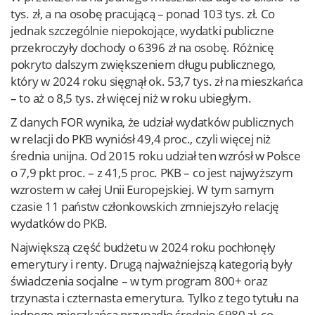
tys. zł, a na osobę pracującą – ponad 103 tys. zł. Co
jednak szczególnie niepokojące, wydatki publiczne
przekroczyły dochody o 6396 zł na osobę. Różnicę
pokryto dalszym zwiększeniem długu publicznego,
który w 2024 roku sięgnął ok. 53,7 tys. zł na mieszkańca
– to aż o 8,5 tys. zł więcej niż w roku ubiegłym.
Z danych FOR wynika, że udział wydatków publicznych
w relacji do PKB wyniósł 49,4 proc., czyli więcej niż
średnia unijna. Od 2015 roku udział ten wzrósł w Polsce
o 7,9 pkt proc. – z 41,5 proc. PKB – co jest najwyższym
wzrostem w całej Unii Europejskiej. W tym samym
czasie 11 państw członkowskich zmniejszyło relację
wydatków do PKB.
Największą część budżetu w 2024 roku pochłonęły
emerytury i renty. Drugą najważniejszą kategorią były
świadczenia socjalne – w tym program 800+ oraz
trzynasta i czternasta emerytura. Tylko z tego tytułu na
jednego mieszkańca przypadło średnio 6980 zł, co