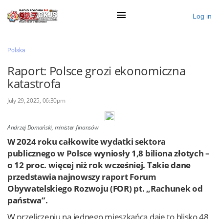
Log in
×
Polska
Raport: Polsce grozi ekonomiczna
katastrofa
Ogłoś się
July 29, 2025, 06:30pm
Działy
Zaloguj przez Clascal
Andrzej Domański, minister finansów
W 2024 roku całkowite wydatki sektora
publicznego w Polsce wyniosły 1,8 biliona złotych –
×
o 12 proc. więcej niż rok wcześniej. Takie dane
przedstawia najnowszy raport Forum
Obywatelskiego Rozwoju (FOR) pt. „Rachunek od
państwa”.
W przeliczeniu na jednego mieszkańca daje to blisko 48