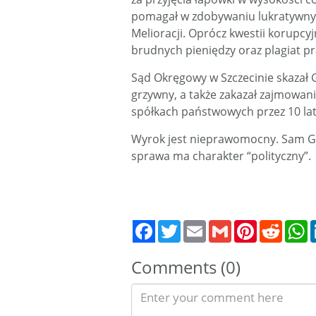
pomagał w zdobywaniu lukratywny
Melioracji. Oprócz kwestii korupcy
brudnych pieniędzy oraz plagiat pr
Sąd Okręgowy w Szczecinie skazał G
grzywny, a także zakazał zajmowani
spółkach państwowych przez 10 lat
Wyrok jest nieprawomocny. Sam Gaw
sprawa ma charakter “polityczny”.
Twitter
Email
Gmail
Pinterest
Reddit
W
Comments (0)