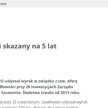
rezy
 skazany na 5 lat
O usłyszał wyrok w związku z tzw. aferą
dłowości przy 26 inwestycjach Zarządu
Szczecinie. Śledztwo trwało od 2013 roku.
zarzuty 32 oskarżonym. Gawłowski usłyszał wyrok
 najmniej 733 tys. złotych. W zamian polityk