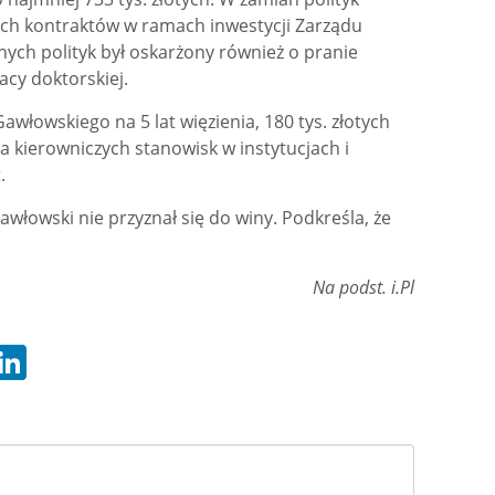
ch kontraktów w ramach inwestycji Zarządu
jnych polityk był oskarżony również o pranie
acy doktorskiej.
awłowskiego na 5 lat więzienia, 180 tys. złotych
a kierowniczych stanowisk w instytucjach i
.
łowski nie przyznał się do winy. Podkreśla, że
Na podst. i.Pl
hatsApp
LinkedIn