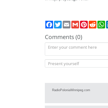
Twitter
Email
Gmail
Pinterest
Reddit
W
Comments (0)
RadioPoloniaWinnipeg.com