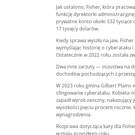
Jak ustalono, Fisher, która pracowa
funkcję dyrektorki administracyjne
prywatne konto około 532 tysiące d
17 tysięcy dolarów.
Kiedy sprawa wyszła na jaw, Fisher
wymyślając historię o cyberataku i
Ostatecznie w 2022 roku została z
Dwa inne zarzuty — oszustwa na d
dochodów pochodzących z przestęp
W 2023 roku gmina Gilbert Plains w
sfingowanie cyberataku. Kobieta n
zapadł wyrok zaoczny, nakazujący j
wysokości pięciu procent rocznie. W
wynagrodzenia.
Rozprawa dotycząca kary dla Fishe
w maju przyszłego roku.