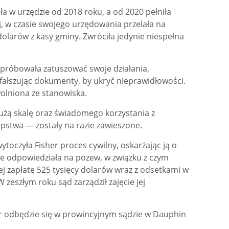
ła w urzędzie od 2018 roku, a od 2020 pełniła
j, w czasie swojego urzędowania przelała na
olarów z kasy gminy. Zwróciła jedynie niespełna
 próbowała zatuszować swoje działania,
 fałszując dokumenty, by ukryć nieprawidłowości.
wolniona ze stanowiska.
użą skalę oraz świadomego korzystania z
stwa — zostały na razie zawieszone.
ytoczyła Fisher proces cywilny, oskarżając ją o
ie odpowiedziała na pozew, w związku z czym
ej zapłatę 525 tysięcy dolarów wraz z odsetkami w
 zeszłym roku sąd zarządził zajęcie jej
r odbędzie się w prowincyjnym sądzie w Dauphin