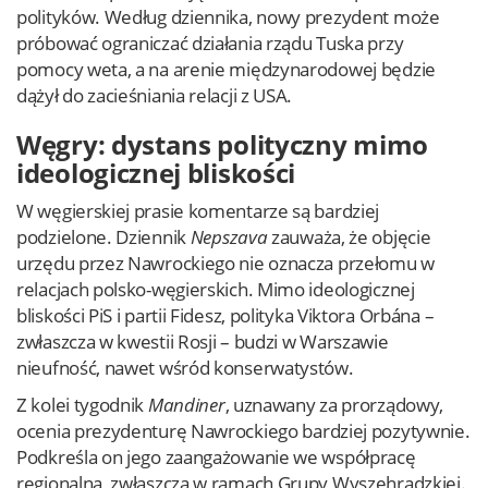
polityków. Według dziennika, nowy prezydent może
próbować ograniczać działania rządu Tuska przy
pomocy weta, a na arenie międzynarodowej będzie
dążył do zacieśniania relacji z USA.
Węgry: dystans polityczny mimo
ideologicznej bliskości
W węgierskiej prasie komentarze są bardziej
podzielone. Dziennik
Nepszava
zauważa, że objęcie
urzędu przez Nawrockiego nie oznacza przełomu w
relacjach polsko-węgierskich. Mimo ideologicznej
bliskości PiS i partii Fidesz, polityka Viktora Orbána –
zwłaszcza w kwestii Rosji – budzi w Warszawie
nieufność, nawet wśród konserwatystów.
Z kolei tygodnik
Mandiner
, uznawany za prorządowy,
ocenia prezydenturę Nawrockiego bardziej pozytywnie.
Podkreśla on jego zaangażowanie we współpracę
regionalną, zwłaszcza w ramach Grupy Wyszehradzkiej.