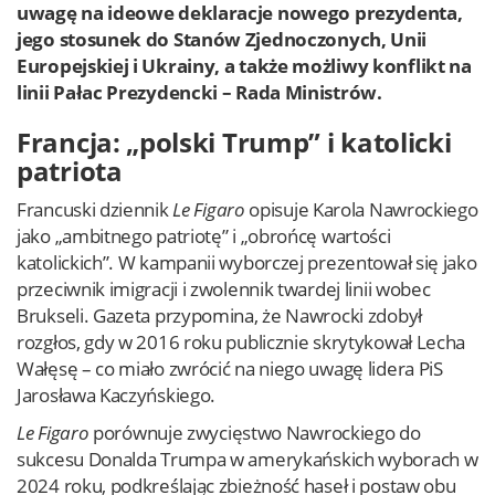
uwagę na ideowe deklaracje nowego prezydenta,
jego stosunek do Stanów Zjednoczonych, Unii
Europejskiej i Ukrainy, a także możliwy konflikt na
linii Pałac Prezydencki – Rada Ministrów.
Francja: „polski Trump” i katolicki
patriota
Francuski dziennik
Le Figaro
opisuje Karola Nawrockiego
jako „ambitnego patriotę” i „obrońcę wartości
katolickich”. W kampanii wyborczej prezentował się jako
przeciwnik imigracji i zwolennik twardej linii wobec
Brukseli. Gazeta przypomina, że Nawrocki zdobył
rozgłos, gdy w 2016 roku publicznie skrytykował Lecha
Wałęsę – co miało zwrócić na niego uwagę lidera PiS
Jarosława Kaczyńskiego.
Le Figaro
porównuje zwycięstwo Nawrockiego do
sukcesu Donalda Trumpa w amerykańskich wyborach w
2024 roku, podkreślając zbieżność haseł i postaw obu