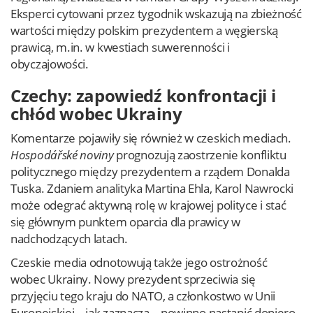
Eksperci cytowani przez tygodnik wskazują na zbieżność
wartości między polskim prezydentem a węgierską
prawicą, m.in. w kwestiach suwerenności i
obyczajowości.
Czechy: zapowiedź konfrontacji i
chłód wobec Ukrainy
Komentarze pojawiły się również w czeskich mediach.
Hospodářské noviny
prognozują zaostrzenie konfliktu
politycznego między prezydentem a rządem Donalda
Tuska. Zdaniem analityka Martina Ehla, Karol Nawrocki
może odegrać aktywną rolę w krajowej polityce i stać
się głównym punktem oparcia dla prawicy w
nadchodzących latach.
Czeskie media odnotowują także jego ostrożność
wobec Ukrainy. Nowy prezydent sprzeciwia się
przyjęciu tego kraju do NATO, a członkostwo w Unii
Europejskiej – jak zaznacza – powinno nastąpić dopiero