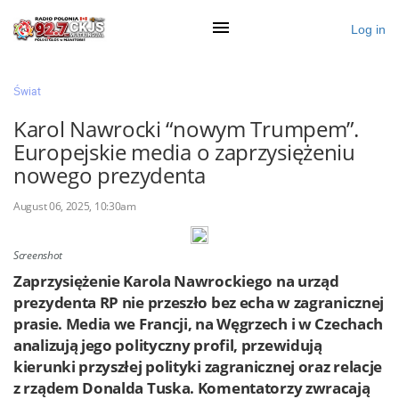
Log in
×
Świat
Karol Nawrocki “nowym Trumpem”.
Europejskie media o zaprzysiężeniu
Ogłoś się
nowego prezydenta
Działy
August 06, 2025, 10:30am
Zaloguj przez Clascal
Screenshot
Zaprzysiężenie Karola Nawrockiego na urząd
×
prezydenta RP nie przeszło bez echa w zagranicznej
prasie. Media we Francji, na Węgrzech i w Czechach
analizują jego polityczny profil, przewidują
kierunki przyszłej polityki zagranicznej oraz relacje
z rządem Donalda Tuska. Komentatorzy zwracają