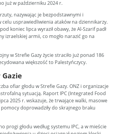
o już w październiku 2024 r.
arzuty, nazywając je bezpodstawnymi i
celu usprawiedliwienia ataków na dziennikarzy.
od koniec lipca wyraził obawy, że Al-Szarif padł
y izraelskiej armii, co mogło narazić go na
ny w Strefie Gazy życie straciło już ponad 186
decydowana większość to Palestyńczycy.
 Gazie
zba ofiar głodu w Strefie Gazy. ONZ i organizacje
trofalną sytuacją. Raport IPC (Integrated Food
 lipca 2025 r. wskazuje, że trwające walki, masowe
ak pomocy doprowadziły do skrajnego braku
o progi głodu według systemu IPC, a w mieście
iedożywienia u dzieci osiągnął poziom klęski