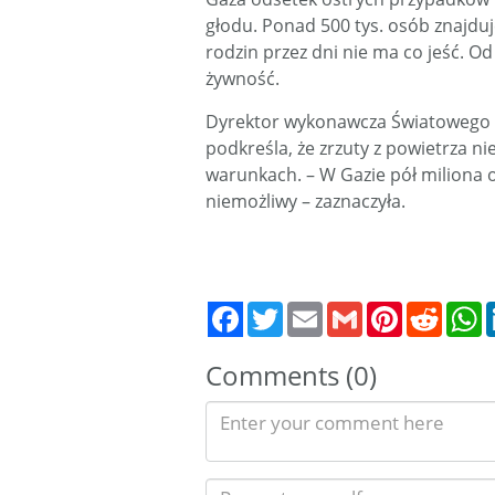
głodu. Ponad 500 tys. osób znajduje
rodzin przez dni nie ma co jeść. O
żywność.
Dyrektor wykonawcza Światowego
podkreśla, że zrzuty z powietrza 
warunkach. – W Gazie pół miliona o
niemożliwy – zaznaczyła.
Twitter
Email
Gmail
Pinterest
Reddit
W
Comments (0)