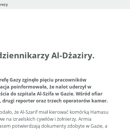
rezy
 dziennikarzy Al-Dżaziry.
trefę Gazy zginęło pięciu pracowników
Stacja poinformowała, że nalot uderzył w
ia do szpitala Al-Szifa w Gazie. Wśród ofiar
if, drugi reporter oraz trzech operatorów kamer.
podało, że Al-Szarif miał kierować komórką Hamasu
e na izraelskich cywilów i żołnierzy. Armia
masem potwierdzają dokumenty zdobyte w Gazie, a