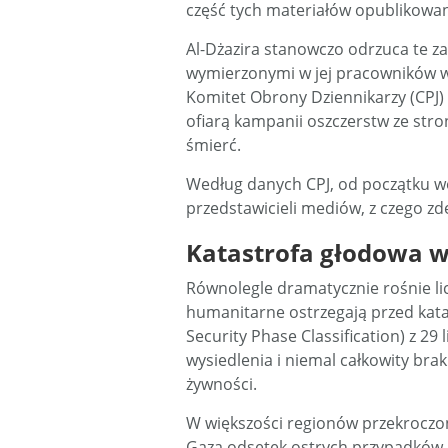
część tych materiałów opublikowan
Al-Dżazira stanowczo odrzuca te z
wymierzonymi w jej pracowników w 
Komitet Obrony Dziennikarzy (CPJ) p
ofiarą kampanii oszczerstw ze stron
śmierć.
Według danych CPJ, od początku woj
przedstawicieli mediów, z czego z
Katastrofa głodowa w
Równolegle dramatycznie rośnie lic
humanitarne ostrzegają przed katas
Security Phase Classification) z 29
wysiedlenia i niemal całkowity br
żywności.
W większości regionów przekroczon
Gaza odsetek ostrych przypadków n