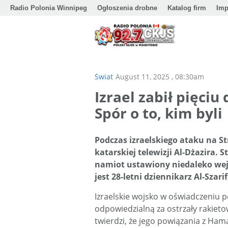
Radio Polonia Winnipeg
Ogłoszenia drobne
Katalog firm
Imp
Świat
August 11, 2025 , 08:30am
Izrael zabił pięciu
Spór o to, kim byli
Podczas izraelskiego ataku na S
katarskiej telewizji Al-Dżazira. 
namiot ustawiony niedaleko wejśc
jest 28-letni dziennikarz Al-Szar
Izraelskie wojsko w oświadczeniu 
odpowiedzialną za ostrzały rakietow
twierdzi, że jego powiązania z Ha