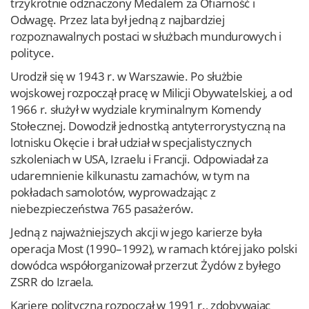
trzykrotnie odznaczony Medalem za Ofiarność i
Odwagę. Przez lata był jedną z najbardziej
rozpoznawalnych postaci w służbach mundurowych i
polityce.
Urodził się w 1943 r. w Warszawie. Po służbie
wojskowej rozpoczął pracę w Milicji Obywatelskiej, a od
1966 r. służył w wydziale kryminalnym Komendy
Stołecznej. Dowodził jednostką antyterrorystyczną na
lotnisku Okęcie i brał udział w specjalistycznych
szkoleniach w USA, Izraelu i Francji. Odpowiadał za
udaremnienie kilkunastu zamachów, w tym na
pokładach samolotów, wyprowadzając z
niebezpieczeństwa 765 pasażerów.
Jedną z najważniejszych akcji w jego karierze była
operacja Most (1990–1992), w ramach której jako polski
dowódca współorganizował przerzut Żydów z byłego
ZSRR do Izraela.
Karierę polityczną rozpoczął w 1991 r., zdobywając