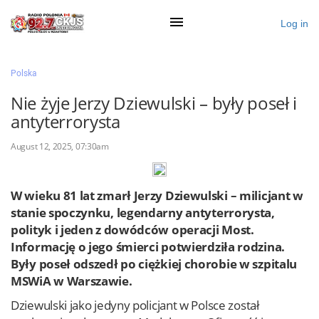
Log in
×
Polska
Nie żyje Jerzy Dziewulski – były poseł i
antyterrorysta
Ogłoś się
August 12, 2025, 07:30am
Działy
Zaloguj przez Clascal
W wieku 81 lat zmarł Jerzy Dziewulski – milicjant w
stanie spoczynku, legendarny antyterrorysta,
polityk i jeden z dowódców operacji Most.
×
Informację o jego śmierci potwierdziła rodzina.
Były poseł odszedł po ciężkiej chorobie w szpitalu
MSWiA w Warszawie.
Dziewulski jako jedyny policjant w Polsce został