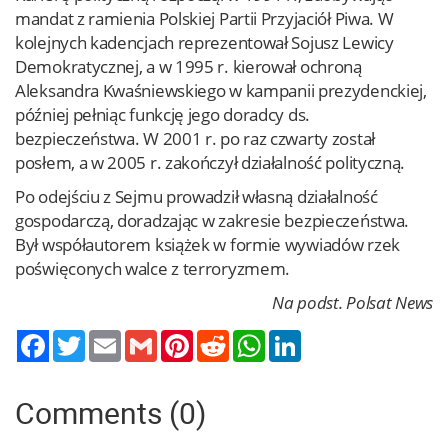
mandat z ramienia Polskiej Partii Przyjaciół Piwa. W
kolejnych kadencjach reprezentował Sojusz Lewicy
Demokratycznej, a w 1995 r. kierował ochroną
Aleksandra Kwaśniewskiego w kampanii prezydenckiej,
później pełniąc funkcję jego doradcy ds.
bezpieczeństwa. W 2001 r. po raz czwarty został
posłem, a w 2005 r. zakończył działalność polityczną.
Po odejściu z Sejmu prowadził własną działalność
gospodarczą, doradzając w zakresie bezpieczeństwa.
Był współautorem książek w formie wywiadów rzek
poświęconych walce z terroryzmem.
Na podst. Polsat News
Twitter
Email
Gmail
Pinterest
Reddit
WhatsApp
LinkedIn
Comments (0)