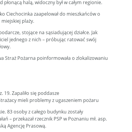
d płonącą halą, widoczny był w całym regionie.
eko Ciechocinka zaapelował do mieszkańców o
miejskiej plaży.
odarcze, stojące na sąsiadującej działce. Jak
ciciel jednego z nich – próbując ratować swój
łowy.
wa Straż Pożarna poinformowała o zlokalizowaniu
. 19. Zapaliło się poddasze
trażacy mieli problemy z ugaszeniem pożaru
kie. 83 osoby z całego budynku zostały
łań – przekazał rzecznik PSP w Poznaniu mł. asp.
ską Agencję Prasową.