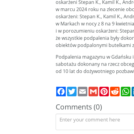
oskarżeni Stepan K., Kamil K., An
w marcu 2024 roku na zlecenie ob
oskarżeni: Stepan K., Kamil K., And
w Markach w nocy z 8 na 9 kwietni
i w porozumieniu oskarżeni: Stepan
że wszystkie podpalenia były dok
obiektów podpalonymi butelkami z 
Podpalenia magazynu w Gdańsku i 
sabotażu dokonany na rzecz obcego
od 10 lat do dożywotniego pozbawi
Twitter
Email
Gmail
Pinterest
Reddit
W
Comments (0)