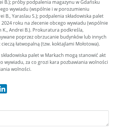
drei B.); próby podpalenia magazynu w Gdańsku
cego wywiadu (wspólnie i w porozumieniu
rei B., Yaraslau S.); podpalenia składowiska palet
a 2024 roku na zlecenie obcego wywiadu (wspólnie
 K., Andrei B.). Prokuratura podkreśla,
onywane poprzez obrzucanie budynków lub innych
cieczą łatwopalną (tzw. koktajlami Mołotowa).
składowiska palet w Markach mogą stanowić akt
 wywiadu, za co grozi kara pozbawiania wolności
ania wolności.
hatsApp
LinkedIn