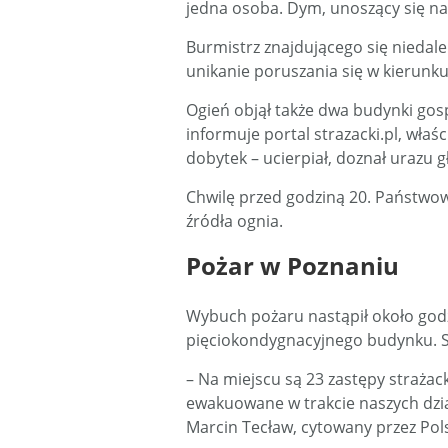
jedna osoba. Dym, unoszący się na
Burmistrz znajdującego się niedal
unikanie poruszania się w kierunku 
Ogień objął także dwa budynki gosp
informuje portal strazacki.pl, właś
dobytek – ucierpiał, doznał urazu g
Chwilę przed godziną 20. Państwo
źródła ognia.
Pożar w Poznaniu
Wybuch pożaru nastąpił około godz
pięciokondygnacyjnego budynku. S
– Na miejscu są 23 zastępy strażac
ewakuowane w trakcie naszych dzia
Marcin Tecław, cytowany przez Pol