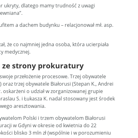
ożar ukryty, dlatego mamy trudność z uwagi
rewniana”.
sufitem a dachem budynku – relacjonował mł. asp.
ł, że co najmniej jedna osoba, która ucierpiała
y medycznej.
 ze strony prokuratury
swoje przełożenie procesowe. Trzej obywatele
.) oraz trzej obywatele Białorusi (Stepan K., Andrei
br. oskarżeni o udział w zorganizowanej grupie
raslau S. i Łukasza K. nadal stosowany jest środek
owego aresztowania.
ywatelom Polski i trzem obywatelom Białorusi
uracji w Gdyni w okresie od kwietnia do 22
ości blisko 3 mln zł (wspólnie i w porozumieniu