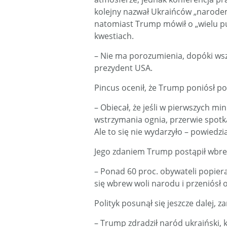
kolejny nazwał Ukraińców „narodem 
natomiast Trump mówił o „wielu p
kwestiach.
– Nie ma porozumienia, dopóki wsz
prezydent USA.
Pincus ocenił, że Trump poniósł po
– Obiecał, że jeśli w pierwszych m
wstrzymania ognia, przerwie spotka
Ale to się nie wydarzyło – powiedzi
Jego zdaniem Trump postąpił wbre
– Ponad 60 proc. obywateli popie
się wbrew woli narodu i przeniósł 
Polityk posunął się jeszcze dalej, 
– Trump zdradził naród ukraiński, k