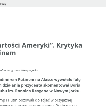
rezy
rtości Ameryki”. Krytyka
tinem
Ronalda Reagana w Nowym Jorku.
dimirem Putinem na Alasce wywołało falę
h działania prezydenta skomentował Boris
Klubu im. Ronalda Reagana w Nowym Jorku.
 i Putin pozowali do zdjęć w przyjaznej
asowa nie przyniosła przełomu. Putin po raz