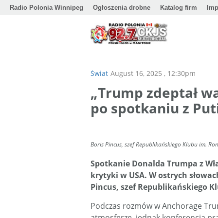
Radio Polonia Winnipeg
Ogłoszenia drobne
Katalog firm
Imp
Świat
August 16, 2025 , 12:30pm
„Trump zdeptał wa
po spotkaniu z Pu
Boris Pincus, szef Republikańskiego Klubu im. 
Spotkanie Donalda Trumpa z Wła
krytyki w USA. W ostrych słowac
Pincus, szef Republikańskiego 
Podczas rozmów w Anchorage Trump
atmosferze, jednak konferencja pr