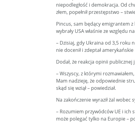
niepodległość i demokracja. Od chw
złem, popełnił przestępstwo – stwie
Pincus, sam będący emigrantem z b
wybrały USA właśnie ze względu na 
– Dzisiaj, gdy Ukraina od 3,5 roku 
nie docenił i zdeptał amerykańskie 
Dodał, że reakcja opinii publicznej
– Wszyscy, z którymi rozmawiałem,
Mam nadzieję, że odpowiednie struk
skąd się wziął – powiedział.
Na zakończenie wyraził żal wobec syt
– Rozumiem przywódców UE i ich st
może polegać tylko na Europie – 