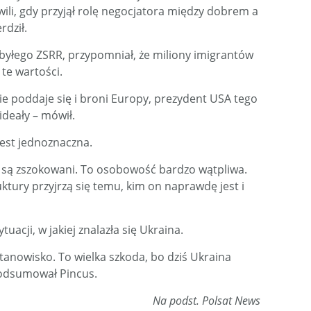
ili, gdy przyjął rolę negocjatora między dobrem a
rdził.
yłego ZSRR, przypomniał, że miliony imigrantów
te wartości.
nie poddaje się i broni Europy, prezydent USA tego
ideały – mówił.
 jest jednoznaczna.
 są zszokowani. To osobowość bardzo wątpliwa.
tury przyjrzą się temu, kim on naprawdę jest i
uacji, w jakiej znalazła się Ukraina.
anowisko. To wielka szkoda, bo dziś Ukraina
podsumował Pincus.
Na podst. Polsat News