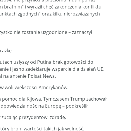
bratnim” i wyraził chęć zakończenia konfliktu,
unktach zgodnych” oraz kilku nierozwiązanych
ystko nie zostanie uzgodnione – zaznaczył
rażkę.
inutach usłyszy od Putina brak gotowości do
nie i jasno zadeklaruje wsparcie dla działań UE.
ał na antenie Polsat News.
w woli większości Amerykanów.
ra pomoc dla Kijowa. Tymczasem Trump zachował
odpowiedzialność na Europę – podkreślił.
zarzucając prezydentowi zdradę.
tóry broni wartości takich jak wolność,