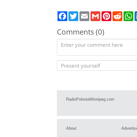
Twitter
Email
Gmail
Pinterest
Reddit
W
Comments (0)
RadioPoloniaWinnipeg.com
About
Advertis