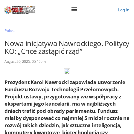
Log in
×
Polska
Nowa inicjatywa Nawrockiego. Politycy
KO: „Chce zastąpić rząd”
Ogłoś się
August 20, 2025, 05:45pm
Działy
Zaloguj przez Clascal
Prezydent Karol Nawrocki zapowiada utworzenie
Funduszu Rozwoju Technologii Przełomowych.
Projekt ustawy, przygotowany we współpracy z
×
ekspertami jego kancelarii, ma w najbliższych
dniach trafić pod obrady parlamentu. Fundusz
miałby dysponować co najmniej 5 mld zł rocznie na
rozwój takich dziedzin, jak sztuczna inteligencja,
komputery kwantowe, biotechnologia czy