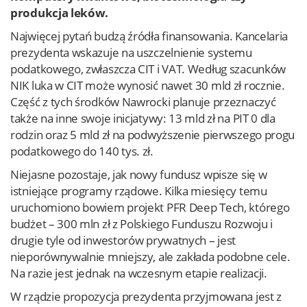
produkcja leków.
Najwięcej pytań budzą źródła finansowania. Kancelaria
prezydenta wskazuje na uszczelnienie systemu
podatkowego, zwłaszcza CIT i VAT. Według szacunków
NIK luka w CIT może wynosić nawet 30 mld zł rocznie.
Część z tych środków Nawrocki planuje przeznaczyć
także na inne swoje inicjatywy: 13 mld zł na PIT 0 dla
rodzin oraz 5 mld zł na podwyższenie pierwszego progu
podatkowego do 140 tys. zł.
Niejasne pozostaje, jak nowy fundusz wpisze się w
istniejące programy rządowe. Kilka miesięcy temu
uruchomiono bowiem projekt PFR Deep Tech, którego
budżet – 300 mln zł z Polskiego Funduszu Rozwoju i
drugie tyle od inwestorów prywatnych – jest
nieporównywalnie mniejszy, ale zakłada podobne cele.
Na razie jest jednak na wczesnym etapie realizacji.
W rządzie propozycja prezydenta przyjmowana jest z