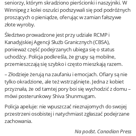
seniorzy, którym skradziono pierścionki i naszyjniki. W
Winnipeg z kolei oszuści podszywali się pod podróżnych
proszących o pieniądze, oferując w zamian fałszywe
złote wyroby.
Śledztwo prowadzone jest przy udziale RCMP i
Kanadyjskiej Agencji Służb Granicznych (CBSA),
ponieważ część podejrzanych ubiega się o status
uchodźcy. Policja podkreśla, że grupy są mobilne,
przemieszczają się szybko i często mieszkają razem.
– Złodzieje żerują na zaufaniu i emocjach. Ofiary są nie
tylko okradzione, ale też wstrząśnięte. Jedna z kobiet
przyznała, że od tamtej pory boi się wychodzić z domu –
mówi posterunkowy Shiva Shunmugam.
Policja apeluje: nie wpuszczać nieznajomych do swojej
przestrzeni osobistej i natychmiast zgłaszać podejrzane
zachowania.
Na podst. Canadian Press