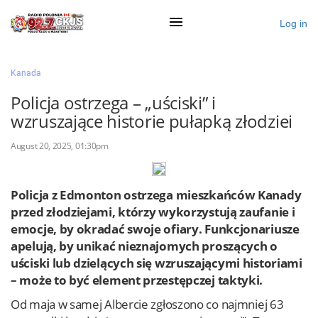
Log in
×
Kanada
Policja ostrzega – „uściski” i
wzruszające historie pułapką złodziei
Ogłoś się
August 20, 2025, 01:30pm
Działy
Zaloguj przez Clascal
Policja z Edmonton ostrzega mieszkańców Kanady
przed złodziejami, którzy wykorzystują zaufanie i
emocje, by okradać swoje ofiary. Funkcjonariusze
×
apelują, by unikać nieznajomych proszących o
uściski lub dzielących się wzruszającymi historiami
– może to być element przestępczej taktyki.
Od maja w samej Albercie zgłoszono co najmniej 63