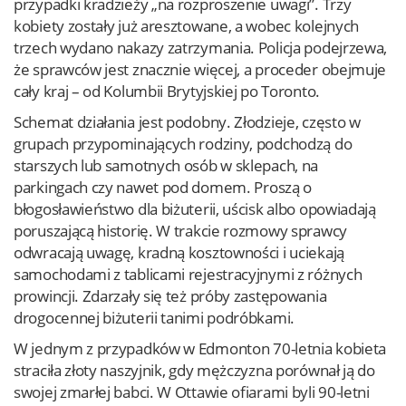
przypadki kradzieży „na rozproszenie uwagi”. Trzy
kobiety zostały już aresztowane, a wobec kolejnych
trzech wydano nakazy zatrzymania. Policja podejrzewa,
że sprawców jest znacznie więcej, a proceder obejmuje
cały kraj – od Kolumbii Brytyjskiej po Toronto.
Schemat działania jest podobny. Złodzieje, często w
grupach przypominających rodziny, podchodzą do
starszych lub samotnych osób w sklepach, na
parkingach czy nawet pod domem. Proszą o
błogosławieństwo dla biżuterii, uścisk albo opowiadają
poruszającą historię. W trakcie rozmowy sprawcy
odwracają uwagę, kradną kosztowności i uciekają
samochodami z tablicami rejestracyjnymi z różnych
prowincji. Zdarzały się też próby zastępowania
drogocennej biżuterii tanimi podróbkami.
W jednym z przypadków w Edmonton 70-letnia kobieta
straciła złoty naszyjnik, gdy mężczyzna porównał ją do
swojej zmarłej babci. W Ottawie ofiarami byli 90-letni