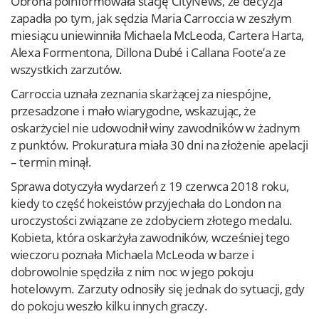
Obrona poinformowała stację CityNews, że decyzja
zapadła po tym, jak sędzia Maria Carroccia w zeszłym
miesiącu uniewinniła Michaela McLeoda, Cartera Harta,
Alexa Formentona, Dillona Dubé i Callana Foote’a ze
wszystkich zarzutów.
Carroccia uznała zeznania skarżącej za niespójne,
przesadzone i mało wiarygodne, wskazując, że
oskarżyciel nie udowodnił winy zawodników w żadnym
z punktów. Prokuratura miała 30 dni na złożenie apelacji
– termin minął.
Sprawa dotyczyła wydarzeń z 19 czerwca 2018 roku,
kiedy to część hokeistów przyjechała do London na
uroczystości związane ze zdobyciem złotego medalu.
Kobieta, która oskarżyła zawodników, wcześniej tego
wieczoru poznała Michaela McLeoda w barze i
dobrowolnie spędziła z nim noc w jego pokoju
hotelowym. Zarzuty odnosiły się jednak do sytuacji, gdy
do pokoju weszło kilku innych graczy.