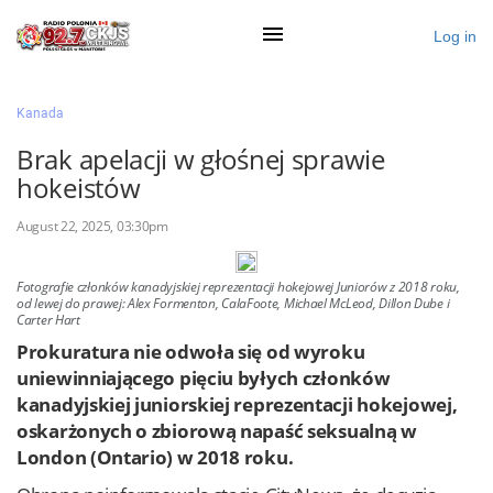
Log in
×
Kanada
Brak apelacji w głośnej sprawie
hokeistów
Ogłoś się
August 22, 2025, 03:30pm
Działy
Zaloguj przez Clascal
Fotografie członków kanadyjskiej reprezentacji hokejowej Juniorów z 2018 roku,
od lewej do prawej: Alex Formenton, CalaFoote, Michael McLeod, Dillon Dube i
Carter Hart
Prokuratura nie odwoła się od wyroku
×
uniewinniającego pięciu byłych członków
kanadyjskiej juniorskiej reprezentacji hokejowej,
oskarżonych o zbiorową napaść seksualną w
London (Ontario) w 2018 roku.